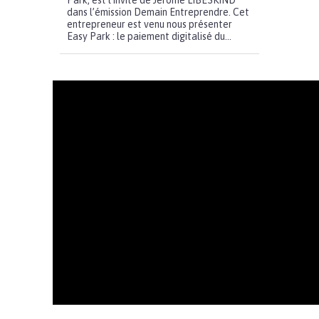
Park, est l’invité de Jérôme LIBESKIND
dans l’émission Demain Entreprendre. Cet
entrepreneur est venu nous présenter
Easy Park : le paiement digitalisé du...