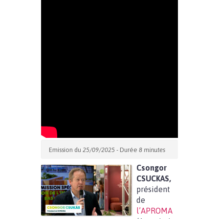
Emission du
25/09/2025
- Durée
8 minutes
Csongor
CSUCKAS,
président
de
l’APROMA