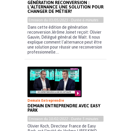
GÉNÉRATION RECONVERSION :
L’ALTERNANCE UNE SOLUTION POUR
CHANGER DE MÉTIER!
Emission du
03/05/2023
- Durée
6 minutes
Dans cette édition de génération
reconversion Jérôme Joinet reçoit: Olivier
Gauvin, Délégué général de Walt. Il nous
explique comment l’alternance peut être
une solution pour réussir une reconversion
professionnelle....
Demain Entreprendre
DEMAIN ENTREPRENDRE AVEC EASY
PARK
Emission du
10/02/2022
- Durée
5 minutes
Olivier Koch, Directeur France de Easy