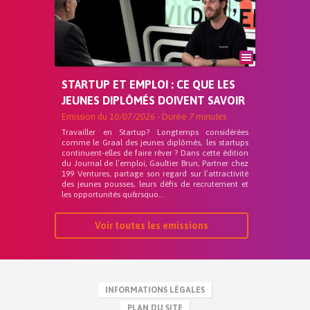
STARTUP ET EMPLOI : CE QUE LES
JEUNES DIPLÔMÉS DOIVENT SAVOIR
Emission du
10/07/2026
- Durée
7 minutes
Travailler en Startup? Longtemps considérées
comme le Graal des jeunes diplômés, les startups
continuent-elles de faire rêver ? Dans cette édition
du Journal de l’emploi, Gaultier Brun, Partner chez
199 Ventures, partage son regard sur l’attractivité
des jeunes pousses, leurs défis de recrutement et
les opportunités qu&rsquo...
Voir toutes les emissions
INFORMATIONS LÉGALES
PLAN DU SITE