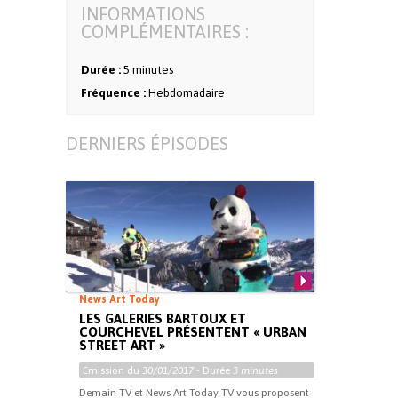
INFORMATIONS
COMPLÉMENTAIRES :
Durée :
5 minutes
Fréquence :
Hebdomadaire
DERNIERS ÉPISODES
News Art Today
LES GALERIES BARTOUX ET
COURCHEVEL PRÉSENTENT « URBAN
STREET ART »
Emission du
30/01/2017
- Durée
3 minutes
Demain TV et News Art Today TV vous proposent