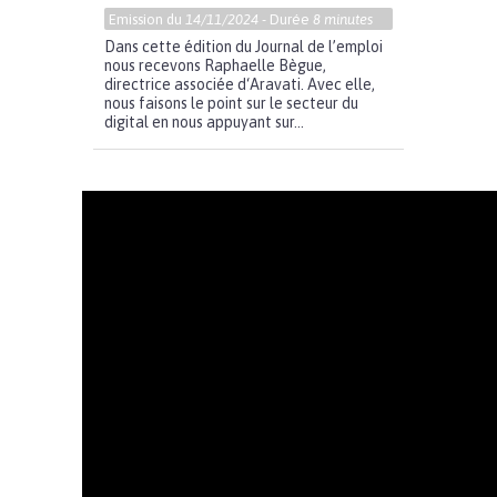
Emission du
14/11/2024
- Durée
8 minutes
Dans cette édition du Journal de l’emploi
nous recevons Raphaelle Bègue,
directrice associée d‘Aravati. Avec elle,
nous faisons le point sur le secteur du
digital en nous appuyant sur...