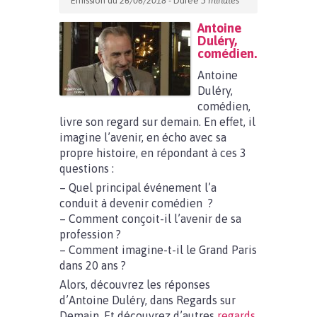
Emission du
26/06/2018
- Durée
5 minutes
Antoine
Duléry,
comédien.
Antoine
Duléry,
comédien,
livre son regard sur demain. En effet, il
imagine l’avenir, en écho avec sa
propre histoire, en répondant à ces 3
questions :
– Quel principal événement l’a
conduit à devenir comédien ?
– Comment conçoit-il l’avenir de sa
profession ?
– Comment imagine-t-il le Grand Paris
dans 20 ans ?
Alors, découvrez les réponses
d’Antoine Duléry, dans Regards sur
Demain. Et découvrez d’autres
regards