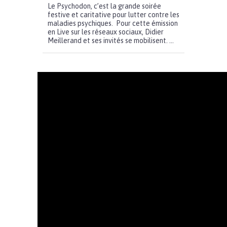
Le Psychodon, c’est la grande soirée
festive et caritative pour lutter contre les
maladies psychiques. Pour cette émission
en Live sur les réseaux sociaux, Didier
Meillerand et ses invités se mobilisent. ...