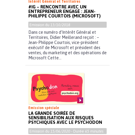
Intérêt Général et Territoires
#IG – RENCONTRE AVEC UN
ENTREPRENEUR ENGAGÉ : JEAN-
PHILIPPE COURTOIS (MICROSOFT)
Emission du
13/10/2018
Dans ce numéro d’Intérêt Général et
Territoires, Didier Meillerand reçoit : –
Jean-Philippe Courtois, vice-président
exécutif de Microsoft et président des
ventes, du marketing et des opérations de
Microsoft Cette...
Emission spéciale
LA GRANDE SOIRÉE DE
SENSIBILISATION AUX RISQUES
PSYCHIQUES AVEC LE PSYCHODON
Emission du
15/06/2020
- Durée
65 minutes