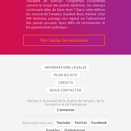
Travailler en Startup? Longtemps considérées
comme le Graal des jeunes diplômés, les startups
continuent-elles de faire rêver ? Dans cette édition
du Journal de l’emploi, Gaultier Brun, Partner chez
199 Ventures, partage son regard sur l’attractivité
des jeunes pousses, leurs défis de recrutement et
les opportunités qu&rsquo...
Voir toutes les emissions
INFORMATIONS LÉGALES
PLAN DU SITE
CRÉDITS
NOUS CONTACTER
demain.fr le portail de la chaîne de l'emploi, de la
formation et de l'entreprise
Connexion
Retrouvez-nous sur :
Youtube
Twitter
Facebook
Google+
Dailymotion