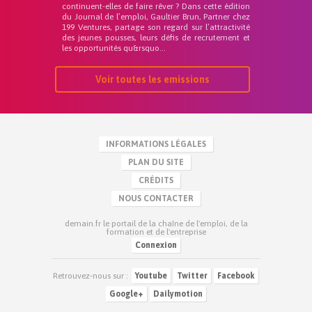
continuent-elles de faire rêver ? Dans cette édition
du Journal de l’emploi, Gaultier Brun, Partner chez
199 Ventures, partage son regard sur l’attractivité
des jeunes pousses, leurs défis de recrutement et
les opportunités qu&rsquo...
Voir toutes les emissions
INFORMATIONS LÉGALES
PLAN DU SITE
CRÉDITS
NOUS CONTACTER
demain.fr le portail de la chaîne de l'emploi, de la
formation et de l'entreprise
Connexion
Retrouvez-nous sur :
Youtube
Twitter
Facebook
Google+
Dailymotion