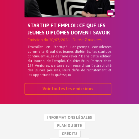
STARTUP ET EMPLOI : CE QUE LES
JEUNES DIPLÔMÉS DOIVENT SAVOIR
Emission du
10/07/2026
- Durée
7 minutes
Travailler en Startup? Longtemps considérées
comme le Graal des jeunes diplômés, les startups
continuent-elles de faire rêver ? Dans cette édition
du Journal de l’emploi, Gaultier Brun, Partner chez
199 Ventures, partage son regard sur l’attractivité
des jeunes pousses, leurs défis de recrutement et
les opportunités qu&rsquo...
Voir toutes les emissions
INFORMATIONS LÉGALES
PLAN DU SITE
CRÉDITS