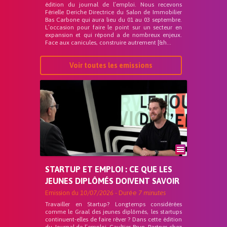
édition du journal de l’emploi. Nous recevons
Férielle Deriche Directrice du Salon de Immobilier
Bas Carbone qui aura lieu du 01 au 03 septembre.
L’occasion pour faire le point sur un secteur en
expansion et qui répond a de nombreux enjeux.
Face aux canicules, construire autrement [&h...
Voir toutes les emissions
STARTUP ET EMPLOI : CE QUE LES
JEUNES DIPLÔMÉS DOIVENT SAVOIR
Emission du
10/07/2026
- Durée
7 minutes
Travailler en Startup? Longtemps considérées
comme le Graal des jeunes diplômés, les startups
continuent-elles de faire rêver ? Dans cette édition
du Journal de l’emploi, Gaultier Brun, Partner chez