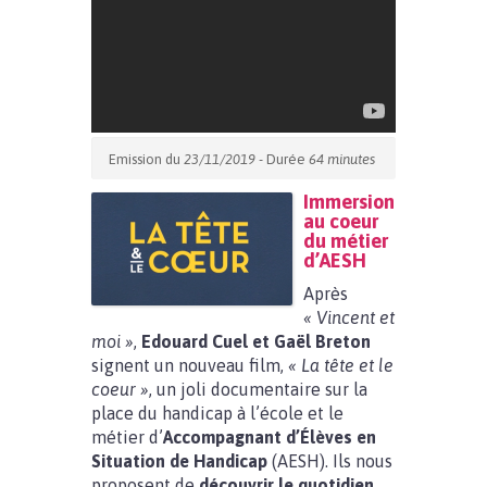
Emission du
23/11/2019
- Durée
64 minutes
Immersion
au coeur
du métier
d’AESH
Après
« Vincent et
moi »
,
Edouard Cuel et Gaël Breton
signent un nouveau film,
« La tête et le
coeur »
, un joli documentaire sur la
place du handicap à l’école et le
métier d’
Accompagnant d’Élèves en
Situation de Handicap
(AESH). Ils nous
proposent de
découvrir le quotidien