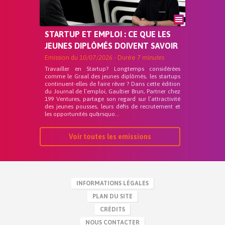
STARTUP ET EMPLOI : CE QUE LES
JEUNES DIPLÔMÉS DOIVENT SAVOIR
Emission du
10/07/2026
- Durée
7 minutes
Travailler en Startup? Longtemps considérées
comme le Graal des jeunes diplômés, les startups
continuent-elles de faire rêver ? Dans cette édition
du Journal de l’emploi, Gaultier Brun, Partner chez
199 Ventures, partage son regard sur l’attractivité
des jeunes pousses, leurs défis de recrutement et
les opportunités qu&rsquo...
Voir toutes les emissions
INFORMATIONS LÉGALES
PLAN DU SITE
CRÉDITS
NOUS CONTACTER