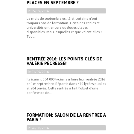
PLACES EN SEPTEMBRE ?
le 05/09/2016
Le mois de septembre est là et certains n’ont
toujours pas de formation. Certaines écoles et
universités ont encore quelques places
disponibles. Mais lesquelles et que valent-elles ?
Tout...
RENTRÉE 2016: LES POINTS CLÉS DE
VALÉRIE PÉCRESSE!
le 01/09/2016
Ils étaient 504 000 lycéens à faire leur rentrée 2016
ce 1er septembre. Répartis dans 470 lycées publics
et 204 privés. Cette rentrée à fait l’objet d’une
conférence de...
FORMATION: SALON DE LA RENTRÉE À
PARIS !
le 26/08/2016