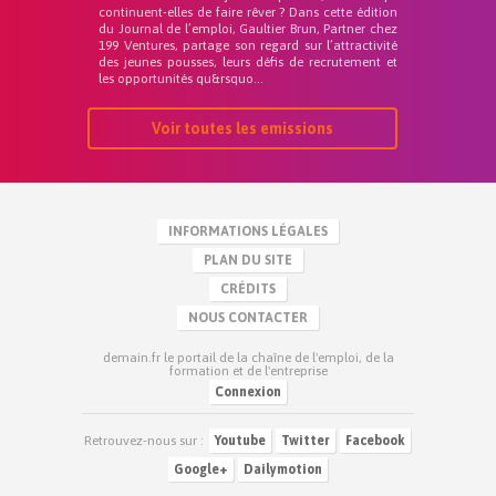
continuent-elles de faire rêver ? Dans cette édition
du Journal de l’emploi, Gaultier Brun, Partner chez
199 Ventures, partage son regard sur l’attractivité
des jeunes pousses, leurs défis de recrutement et
les opportunités qu&rsquo...
Voir toutes les emissions
INFORMATIONS LÉGALES
PLAN DU SITE
CRÉDITS
NOUS CONTACTER
demain.fr le portail de la chaîne de l'emploi, de la
formation et de l'entreprise
Connexion
Retrouvez-nous sur :
Youtube
Twitter
Facebook
Google+
Dailymotion