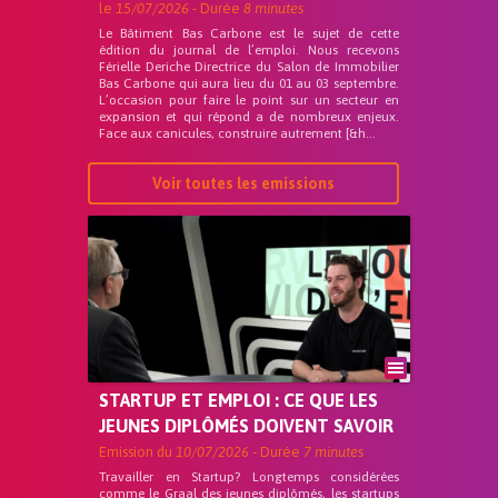
le
15/07/2026
- Durée
8 minutes
Le Bâtiment Bas Carbone est le sujet de cette
édition du journal de l’emploi. Nous recevons
Férielle Deriche Directrice du Salon de Immobilier
Bas Carbone qui aura lieu du 01 au 03 septembre.
L’occasion pour faire le point sur un secteur en
expansion et qui répond a de nombreux enjeux.
Face aux canicules, construire autrement [&h...
Voir toutes les emissions
STARTUP ET EMPLOI : CE QUE LES
JEUNES DIPLÔMÉS DOIVENT SAVOIR
Emission du
10/07/2026
- Durée
7 minutes
Travailler en Startup? Longtemps considérées
comme le Graal des jeunes diplômés, les startups