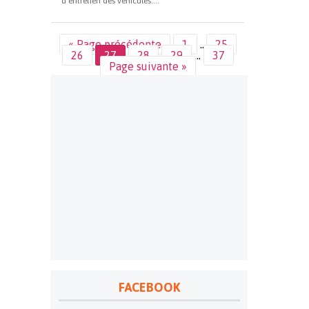
d’entretien des véhicules....
« Page précédente
1
…
25
26
27
28
29
…
37
Page suivante »
FACEBOOK