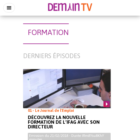
FORMATION
DERNIERS ÉPISODES
01 - Le Journal de l'Emploi
DÉCOUVREZ LA NOUVELLE
FORMATION DE L’IFAG AVEC SON
DIRECTEUR
Emission du
21/02/2018
- Durée
IRm8Ysu8KhY
minutes