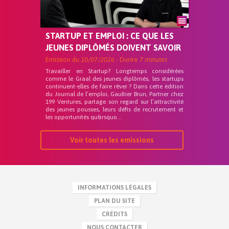
STARTUP ET EMPLOI : CE QUE LES
JEUNES DIPLÔMÉS DOIVENT SAVOIR
Emission du
10/07/2026
- Durée
7 minutes
Travailler en Startup? Longtemps considérées
comme le Graal des jeunes diplômés, les startups
continuent-elles de faire rêver ? Dans cette édition
du Journal de l’emploi, Gaultier Brun, Partner chez
199 Ventures, partage son regard sur l’attractivité
des jeunes pousses, leurs défis de recrutement et
les opportunités qu&rsquo...
Voir toutes les emissions
INFORMATIONS LÉGALES
PLAN DU SITE
CRÉDITS
NOUS CONTACTER