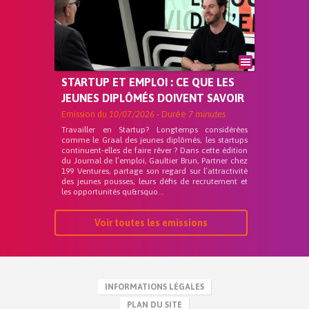
STARTUP ET EMPLOI : CE QUE LES
JEUNES DIPLÔMÉS DOIVENT SAVOIR
Emission du
10/07/2026
- Durée
7 minutes
Travailler en Startup? Longtemps considérées
comme le Graal des jeunes diplômés, les startups
continuent-elles de faire rêver ? Dans cette édition
du Journal de l’emploi, Gaultier Brun, Partner chez
199 Ventures, partage son regard sur l’attractivité
des jeunes pousses, leurs défis de recrutement et
les opportunités qu&rsquo...
Voir toutes les emissions
INFORMATIONS LÉGALES
PLAN DU SITE