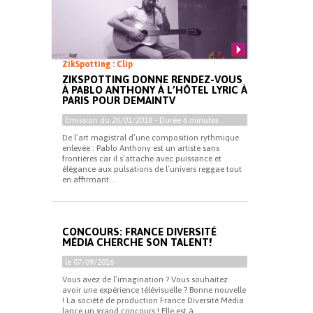
ZikSpotting : Clip
ZIKSPOTTING DONNE RENDEZ-VOUS
À PABLO ANTHONY À L’HÔTEL LYRIC À
PARIS POUR DEMAINTV
Emission du
26/01/2018
- Durée
6 minutes
De l’art magistral d’une composition rythmique
enlevée : Pablo Anthony est un artiste sans
frontières car il s’attache avec puissance et
élégance aux pulsations de l’univers reggae tout
en affirmant...
CONCOURS: FRANCE DIVERSITÉ
MÉDIA CHERCHE SON TALENT!
le 07/09/2016
Vous avez de l’imagination ? Vous souhaitez
avoir une expérience télévisuelle ? Bonne nouvelle
! La société de production France Diversité Média
lance un grand concours ! Elle est à...