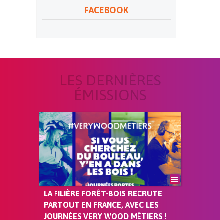
FACEBOOK
LES DERNIÈRES
ÉMISSIONS
LA FILIÈRE FORÊT-BOIS RECRUTE
PARTOUT EN FRANCE, AVEC LES
JOURNÉES VERY WOOD MÉTIERS !