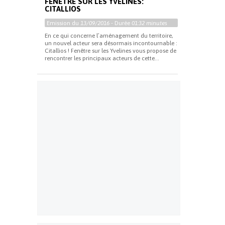
FENÊTRE SUR LES YVELINES:
CITALLIOS
Emission du
13/09/2016
- Durée
01:32 minutes
En ce qui concerne l’aménagement du territoire,
un nouvel acteur sera désormais incontournable :
Citallios ! Fenêtre sur les Yvelines vous propose de
rencontrer les principaux acteurs de cette...