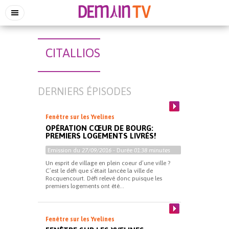
CITALLIOS
DERNIERS ÉPISODES
Fenêtre sur les Yvelines
OPÉRATION CŒUR DE BOURG:
PREMIERS LOGEMENTS LIVRÉS!
Emission du
27/09/2016
- Durée
01:38 minutes
Un esprit de village en plein coeur d’une ville ?
C’est le défi que s’était lancée la ville de
Rocquencourt. Défi relevé donc puisque les
premiers logements ont été...
Fenêtre sur les Yvelines