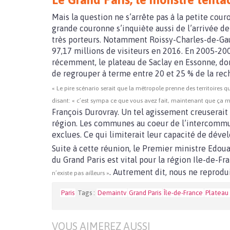
Mais la question ne s’arrête pas à la petite cour
grande couronne s’inquiète aussi de l’arrivée de
très porteurs. Notamment Roissy-Charles-de-Gaul
97,17 millions de visiteurs en 2016. En 2005-200
récemment, le plateau de Saclay en Essonne, do
de regrouper à terme entre 20 et 25 % de la rech
« Le pire scénario serait que la métropole prenne des territoires 
disant: « c’est sympa ce que vous avez fait, maintenant que ça m
François Durovray. Un tel agissement creuserait 
région. Les communes au coeur de l’intercommun
exclues. Ce qui limiterait leur capacité de dév
Suite à cette réunion, le Premier ministre Edouar
du Grand Paris est vital pour la région Ile-de-Fr
. Autrement dit, nous ne reprodu
n’existe pas ailleurs »
Paris
Tags :
Demaintv
Grand Paris
Île-de-France
Plateau 
VOUS AIMEREZ AUSSI