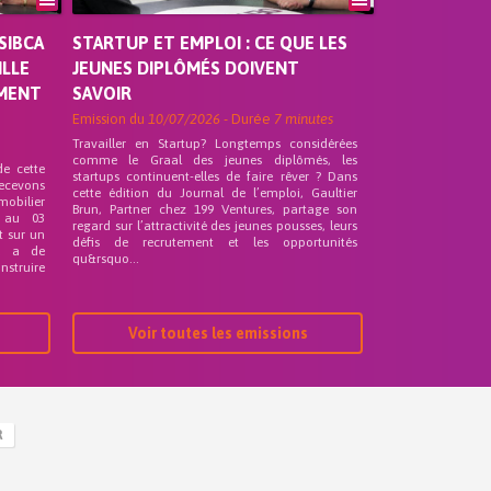
SIBCA
STARTUP ET EMPLOI : CE QUE LES
ILLE
JEUNES DIPLÔMÉS DOIVENT
EMENT
SAVOIR
Emission du
10/07/2026
- Durée
7 minutes
Travailler en Startup? Longtemps considérées
comme le Graal des jeunes diplômés, les
de cette
startups continuent-elles de faire rêver ? Dans
recevons
cette édition du Journal de l’emploi, Gaultier
mobilier
Brun, Partner chez 199 Ventures, partage son
 au 03
regard sur l’attractivité des jeunes pousses, leurs
t sur un
défis de recrutement et les opportunités
nd a de
qu&rsquo...
nstruire
Voir toutes les emissions
R