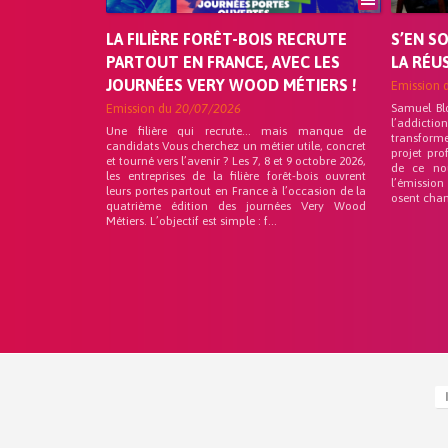
LA FILIÈRE FORÊT-BOIS RECRUTE
S’EN S
PARTOUT EN FRANCE, AVEC LES
LA RÉU
JOURNÉES VERY WOOD MÉTIERS !
Emission 
Emission du
20/07/2026
Samuel Bl
l’addicti
Une filière qui recrute… mais manque de
transforme
candidats Vous cherchez un métier utile, concret
projet pro
et tourné vers l’avenir ? Les 7, 8 et 9 octobre 2026,
de ce no
les entreprises de la filière forêt-bois ouvrent
l’émission
leurs portes partout en France à l’occasion de la
osent chan
quatrième édition des journées Very Wood
Métiers. L’objectif est simple : f...