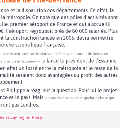
onne et la disparition des départements. En effet, la
 la métropole. On note que des pôles d’activités sont
le, premier aéroport de France et qui a accueilli
6, l’aéroport regroupait près de 80 000 salariés. Plus
nt la construction lancée en 2006, devra permettre
erche scientifique française.
qui réussissent, comme le plateau de Saclay ou autour de Roissy en
, a lancé le président de l’Essonne,
arche, on le récupère » »
en effet un fossé entre la métropole et le reste de la
alité seraient donc avantagées au profit des autres
eloppement.
d Philippe a réagi sur la question. Pour lui le projet
ance et le pays. Mais
« nous devons inventer quelque chose qui
iront pas Londres.
de Saclay
région
Roissy