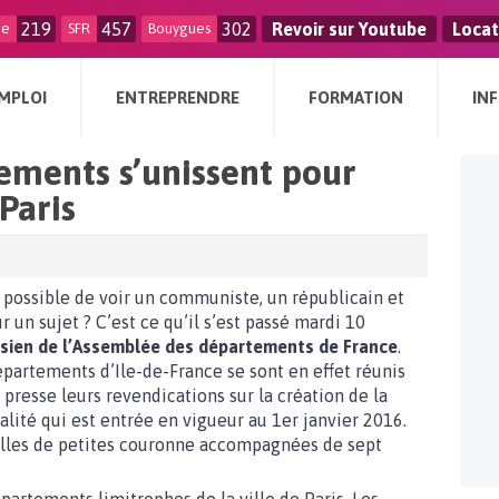
219
457
302
Revoir sur Youtube
Locat
ge
SFR
Bouygues
MPLOI
ENTREPRENDRE
FORMATION
IN
tements s’unissent pour
Paris
t possible de voir un communiste, un républicain et
ur un sujet ? C’est ce qu’il s’est passé mardi 10
isien de l’Assemblée des départements de France
.
épartements d’Ile-de-France se sont en effet réunis
 presse leurs revendications sur la création de la
ité qui est entrée en vigueur au 1er janvier 2016.
lles de petites couronne accompagnées de sept