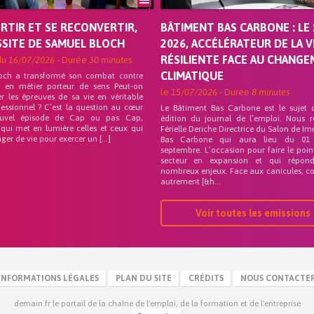
ORTIR ET SE RECONVERTIR,
BÂTIMENT BAS CARBONE : LE 
SSITE DE SAMUEL BLOCH
2026, ACCÉLÉRATEUR DE LA V
RÉSILIENTE FACE AU CHANG
du
16/07/2026
- Durée
30 minutes
CLIMATIQUE
och a transformé son combat contre
on en métier porteur de sens Peut-on
le
15/07/2026
- Durée
8 minutes
r les épreuves de sa vie en véritable
fessionnel ? C’est la question au cœur
Le Bâtiment Bas Carbone est le sujet 
uvel épisode de Cap ou pas Cap,
édition du journal de l’emploi. Nous 
 qui met en lumière celles et ceux qui
Férielle Deriche Directrice du Salon de Im
ger de vie pour exercer un […]
Bas Carbone qui aura lieu du 01
septembre. L’occasion pour faire le poin
secteur en expansion et qui répo
nombreux enjeux. Face aux canicules, co
autrement [&h...
Voir toutes les emissions
INFORMATIONS LÉGALES
PLAN DU SITE
CRÉDITS
NOUS CONTACTE
demain.fr le portail de la chaîne de l'emploi, de la formation et de l'entreprise