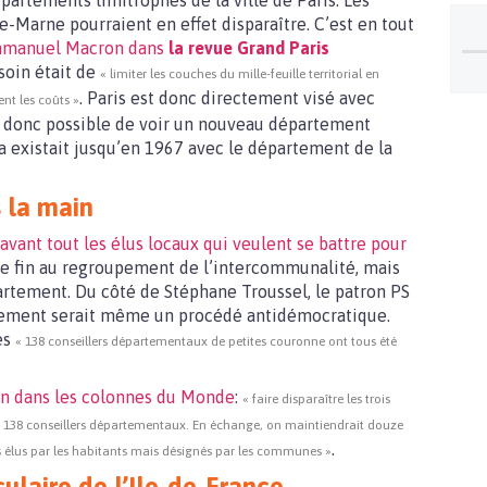
partements limitrophes de la ville de Paris. Les
e-Marne pourraient en effet disparaître. C’est en tout
Emmanuel Macron dans
la revue Grand Paris
esoin était de
« limiter les couches du mille-feuille territorial en
. Paris est donc directement visé avec
ent les coûts »
ait donc possible de voir un nouveau département
existait jusqu’en 1967 avec le département de la
 la main
 avant tout les élus locaux qui veulent se battre pour
tre fin au regroupement de l’intercommunalité, mais
artement. Du côté de Stéphane Troussel, le patron PS
artement serait même un procédé antidémocratique.
les
« 138 conseillers départementaux de petites couronne ont tous été
an dans les colonnes du Monde
:
« faire disparaître les trois
re 138 conseillers départementaux. En échange, on maintiendrait douze
.
as élus par les habitants mais désignés par les communes »
ulaire de l’Ile-de-France