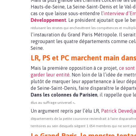
Mais la plus grande des craintes concerne les dé
Hauts-de-Seine, La Seine-Saint-Denis et le Val-d
cas ce que laisse sous-entendre l
‘interview d’
Développement
. Le président ajoutait que le b
réduisant les strates qui enchevêtrent les compétences et multipli
l’instauration du Grand Paris Métropole. Il ser
regroupant les quatre départements comme cela 
Seine.
LR, PS et PC marchent main dans
Mais la première opposition à ce projet,
ce sont
garder leur entité
. Non loin de là l’idée de met
plutôt de marquer leur appartenance à leur dép
de Seine-Saint-Denis, faire disparaître le dép
Dans les colonnes du Parisien
, il rappelle que 
.
élus au suffrage universel »
Un argument repris par l’élu LR,
Patrick Devedj
départements de la petite couronne reviendrait à faire disparaît
territoires au sein desquels siègent 1 054 membres qui ne sont p
Le Grand Paris, le monstre tentac