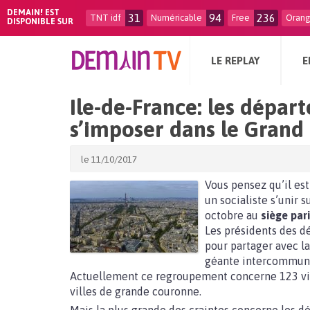
DEMAIN! EST
31
94
236
TNT idf
Numéricable
Free
Oran
DISPONIBLE SUR
LE REPLAY
E
Ile-de-France: les dépar
s’imposer dans le Grand 
le 11/10/2017
Vous pensez qu’il es
un socialiste s’unir s
octobre au
siège par
Les présidents des d
pour partager avec la
géante intercommunal
Actuellement ce regroupement concerne 123 vi
villes de grande couronne.