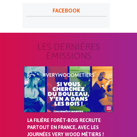
FACEBOOK
LES DERNIÈRES
ÉMISSIONS
LA FILIÈRE FORÊT-BOIS RECRUTE
PARTOUT EN FRANCE, AVEC LES
JOURNÉES VERY WOOD MÉTIERS !