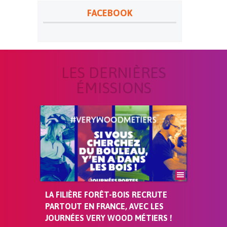
FACEBOOK
LES DERNIÈRES
ÉMISSIONS
LA FILIÈRE FORÊT-BOIS RECRUTE
PARTOUT EN FRANCE, AVEC LES
JOURNÉES VERY WOOD MÉTIERS !