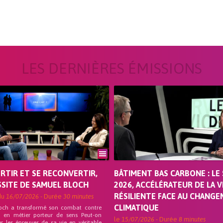
LES DERNIÈRES ÉMISSIONS
ORTIR ET SE RECONVERTIR,
BÂTIMENT BAS CARBONE : LE 
SSITE DE SAMUEL BLOCH
2026, ACCÉLÉRATEUR DE LA V
RÉSILIENTE FACE AU CHANG
du
16/07/2026
- Durée
30 minutes
CLIMATIQUE
och a transformé son combat contre
on en métier porteur de sens Peut-on
le
15/07/2026
- Durée
8 minutes
r les épreuves de sa vie en véritable