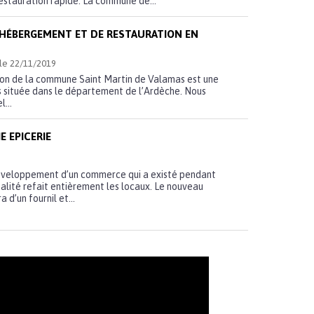
estauration rapide. La commune de...
’HÉBERGEMENT ET DE RESTAURATION EN
- le 22/11/2019
on de la commune Saint Martin de Valamas est une
 située dans le département de l’Ardèche. Nous
...
E EPICERIE
 développement d’un commerce qui a existé pendant
alité refait entièrement les locaux. Le nouveau
 d’un fournil et...