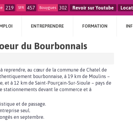
219
457
302
Revoir sur Youtube
Locat
ge
SFR
Bouygues
MPLOI
ENTREPRENDRE
FORMATION
IN
oeur du Bourbonnais
ar à reprendre, au cœur de la commune de Chatel de
thentiquement bourbonnaise, à 19 km de Moulins –
oire, et à 12 km de Saint-Pourçain-Sur-Sioule – pays de
 de stationnements devant le commerce et à
ristique et de passage.
ntreprise seul.
 congés en septembre.