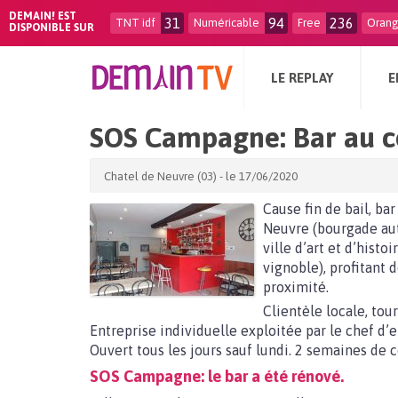
DEMAIN! EST
31
94
236
TNT idf
Numéricable
Free
Oran
DISPONIBLE SUR
LE REPLAY
E
SOS Campagne: Bar au c
Chatel de Neuvre (03) - le 17/06/2020
Cause fin de bail, b
Neuvre (bourgade au
ville d’art et d’hist
vignoble), profitant
proximité.
Clientèle locale, tou
Entreprise individuelle exploitée par le chef d’e
Ouvert tous les jours sauf lundi. 2 semaines de
SOS Campagne: le bar a été rénové.