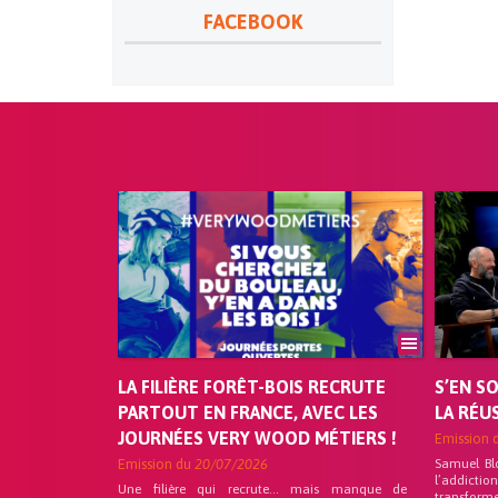
FACEBOOK
LA FILIÈRE FORÊT-BOIS RECRUTE
S’EN S
PARTOUT EN FRANCE, AVEC LES
LA RÉU
JOURNÉES VERY WOOD MÉTIERS !
Emission 
Emission du
20/07/2026
Samuel Bl
l’addicti
Une filière qui recrute… mais manque de
transforme