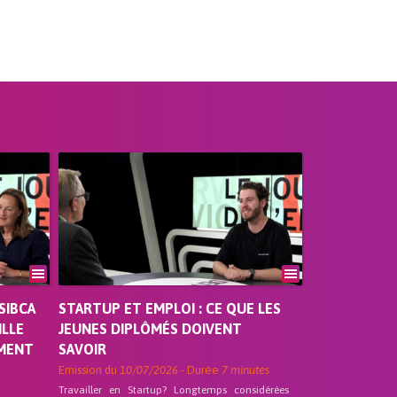
SIBCA
STARTUP ET EMPLOI : CE QUE LES
ILLE
JEUNES DIPLÔMÉS DOIVENT
EMENT
SAVOIR
Emission du
10/07/2026
- Durée
7 minutes
Travailler en Startup? Longtemps considérées