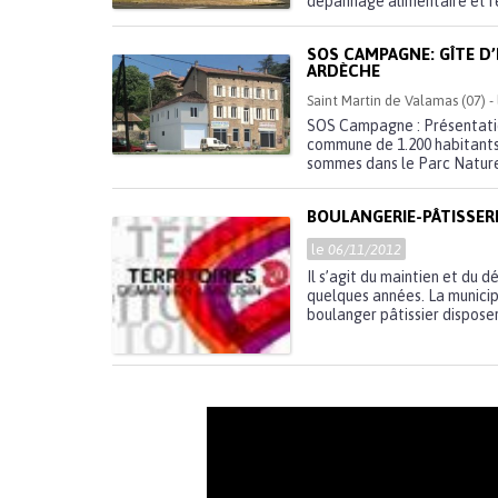
dépannage alimentaire et r
SOS CAMPAGNE: GÎTE D
ARDÈCHE
Saint Martin de Valamas (07) 
SOS Campagne : Présentati
commune de 1.200 habitants
sommes dans le Parc Naturel
BOULANGERIE-PÂTISSERI
le
06/11/2012
Il s’agit du maintien et du
quelques années. La municip
boulanger pâtissier disposera