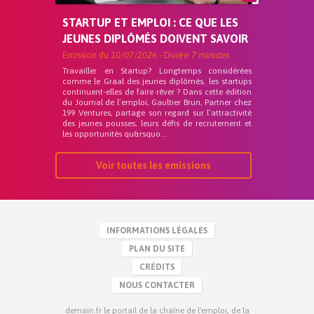
STARTUP ET EMPLOI : CE QUE LES
JEUNES DIPLÔMÉS DOIVENT SAVOIR
Emission du
10/07/2026
- Durée
7 minutes
Travailler en Startup? Longtemps considérées
comme le Graal des jeunes diplômés, les startups
continuent-elles de faire rêver ? Dans cette édition
du Journal de l’emploi, Gaultier Brun, Partner chez
199 Ventures, partage son regard sur l’attractivité
des jeunes pousses, leurs défis de recrutement et
les opportunités qu&rsquo...
Voir toutes les emissions
INFORMATIONS LÉGALES
PLAN DU SITE
CRÉDITS
NOUS CONTACTER
demain.fr le portail de la chaîne de l'emploi, de la