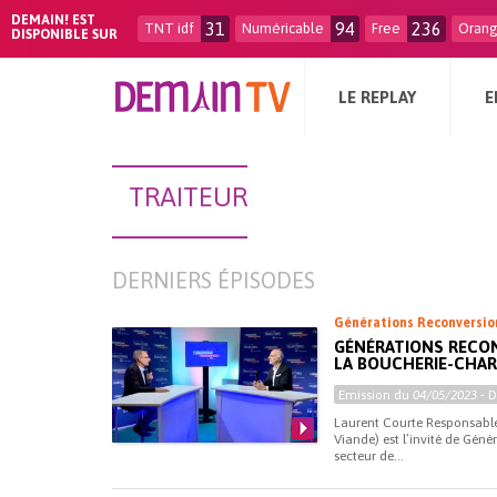
DEMAIN! EST
31
94
236
TNT idf
Numéricable
Free
Oran
DISPONIBLE SUR
LE REPLAY
E
TRAITEUR
DERNIERS ÉPISODES
Générations Reconversio
GÉNÉRATIONS RECON
LA BOUCHERIE-CHAR
Emission du
04/05/2023
- 
Laurent Courte Responsable
Viande) est l’invité de Géné
secteur de...