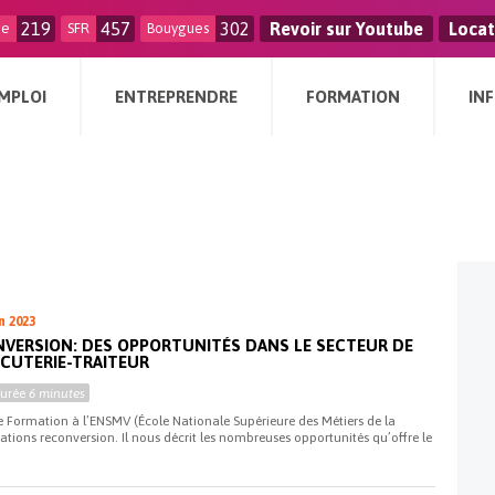
219
457
302
Revoir sur Youtube
Locat
ge
SFR
Bouygues
MPLOI
ENTREPRENDRE
FORMATION
IN
n 2023
VERSION: DES OPPORTUNITÉS DANS LE SECTEUR DE
CUTERIE-TRAITEUR
Durée
6 minutes
 Formation à l’ENSMV (École Nationale Supérieure des Métiers de la
rations reconversion. Il nous décrit les nombreuses opportunités qu’offre le