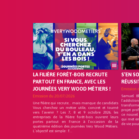
LA FILIÈRE FORÊT-BOIS RECRUTE
S’EN S
PARTOUT EN FRANCE, AVEC LES
RÉUSSI
JOURNÉES VERY WOOD MÉTIERS !
Emission 
Emission du
20/07/2026
Samuel B
l’addicti
Une filière qui recrute… mais manque de candidats
transform
Vous cherchez un métier utile, concret et tourné
projet pro
vers l’avenir ? Les 7, 8 et 9 octobre 2026, les
ce nouvel
entreprises de la filière forêt-bois ouvrent leurs
qui met en
portes partout en France à l’occasion de la
de vie pou
quatrième édition des journées Very Wood Métiers.
L’objectif est simple : f...