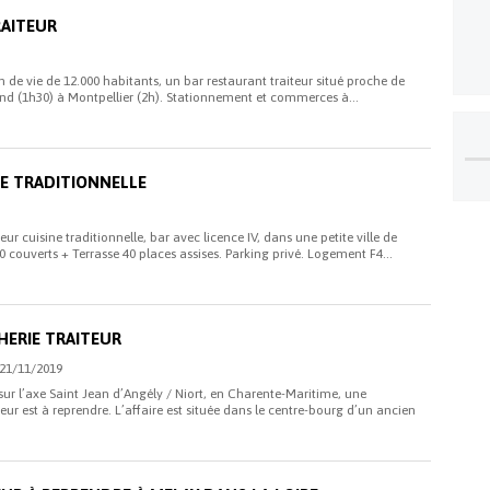
RAITEUR
 de vie de 12.000 habitants, un bar restaurant traiteur situé proche de
and (1h30) à Montpellier (2h). Stationnement et commerces à...
E TRADITIONNELLE
eur cuisine traditionnelle, bar avec licence IV, dans une petite ville de
 couverts + Terrasse 40 places assises. Parking privé. Logement F4...
ERIE TRAITEUR
 21/11/2019
r l’axe Saint Jean d’Angély / Niort, en Charente-Maritime, une
teur est à reprendre. L’affaire est située dans le centre-bourg d’un ancien