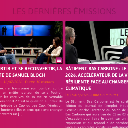
LES DERNIÈRES ÉMISSIONS
ORTIR ET SE RECONVERTIR, LA
BÂTIMENT BAS CARBONE : LE 
TE DE SAMUEL BLOCH
2026, ACCÉLÉRATEUR DE LA V
RÉSILIENTE FACE AU CHANG
du
16/07/2026
- Durée
30 minutes
CLIMATIQUE
loch a transformé son combat contre
on en métier porteur de sens Peut-on
le
15/07/2026
- Durée
8 minutes
er les épreuves de sa vie en véritable
fessionnel ? C’est la question au cœur de
Le Bâtiment Bas Carbone est le suje
 épisode de Cap ou pas Cap, l’émission
édition du journal de l’emploi. Nou
 lumière celles et ceux qui osent changer
Férielle Deriche Directrice du Salon de
r exercer un […]
Bas Carbone qui aura lieu du 01 au 03 
L’occasion pour faire le point sur un 
expansion et qui répond a de nombre
Face aux canicules, construire autrement 