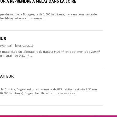
UR À REPRENDRE À MELAY DANS LA LOIRE
que du sud de la Bourgogne de 1 000 habitants, il y a un commerce de
ndre. Melay est une commune en...
EUR
rvan (58) - le 08/03/2019
et matériels d’un laboratoire de traiteur (400 m² en 2 bâtiments de 250 m²
un terrain de 2451 m²....
RAITEUR
la Corrèze, Bugeat est une commune de 873 habitants située à 35 mn
10.000 habitants). Bugeat bénéficie de tous les services...