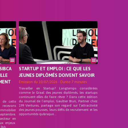
SIBCA
STARTUP ET EMPLOI : CE QUE LES
ILLE
JEUNES DIPLÔMÉS DOIVENT SAVOIR
EMENT
Emission du
10/07/2026
- Durée
7 minutes
Travailler en Startup? Longtemps considérées
comme le Graal des jeunes diplômés, les startups
continuent-elles de faire rêver ? Dans cette édition
du Journal de l’emploi, Gaultier Brun, Partner chez
t de cette
199 Ventures, partage son regard sur l’attractivité
s recevons
des jeunes pousses, leurs défis de recrutement et les
 Immobilier
opportunités qu&rsquo...
septembre.
secteur en
ux enjeux.
[&h...