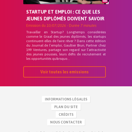
STARTUP ET EMPLOI : CE QUE LES
JEUNES DIPLÔMÉS DOIVENT SAVOIR
Emission du
10/07/2026
- Durée
7 minutes
Travailler en Startup? Longtemps considérées
comme le Graal des jeunes diplômés, les startups
continuent-elles de faire rêver ? Dans cette édition
du Journal de l’emploi, Gaultier Brun, Partner chez
199 Ventures, partage son regard sur l’attractivité
des jeunes pousses, leurs défis de recrutement et
les opportunités qu&rsquo...
Voir toutes les emissions
INFORMATIONS LÉGALES
PLAN DU SITE
CRÉDITS
NOUS CONTACTER