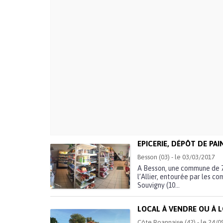
EPICERIE, DÉPÔT DE PAI
Besson (03) - le 03/03/2017
A Besson, une commune de 7
l’Allier, entourée par les c
Souvigny (10...
LOCAL À VENDRE OU À 
Côte Roannaise (42) - le 24/