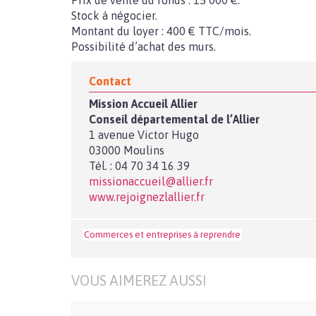
Prix de vente du fonds : 15 000 €.
Stock à négocier.
Montant du loyer : 400 € TTC/mois.
Possibilité d’achat des murs.
Contact
Mission Accueil Allier
Conseil départemental de l’Allier
1 avenue Victor Hugo
03000 Moulins
Tél. : 04 70 34 16 39
missionaccueil@allier.fr
www.rejoignezlallier.fr
Commerces et entreprises à reprendre
VOUS AIMEREZ AUSSI