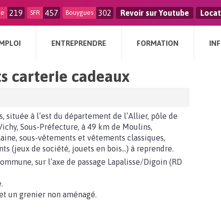
219
457
302
Revoir sur Youtube
Locat
ge
SFR
Bouygues
MPLOI
ENTREPRENDRE
FORMATION
IN
s carterie cadeaux
située à l’est du département de l’Allier, pôle de
 Vichy, Sous-Préfecture, à 49 km de Moulins,
laine, sous-vêtements et vêtements classiques,
ants (jeux de société, jouets en bois…) à reprendre.
la commune, sur l’axe de passage Lapalisse/Digoin (RD
.
C et un grenier non aménagé.