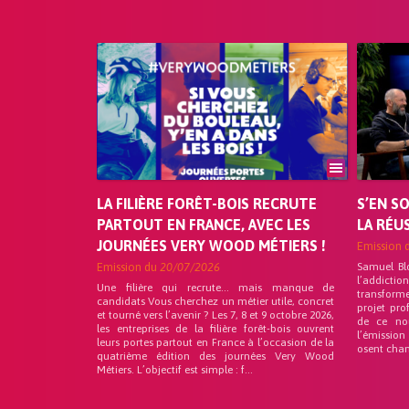
LA FILIÈRE FORÊT-BOIS RECRUTE
S’EN S
PARTOUT EN FRANCE, AVEC LES
LA RÉU
JOURNÉES VERY WOOD MÉTIERS !
Emission 
Emission du
20/07/2026
Samuel Bl
l’addicti
Une filière qui recrute… mais manque de
transforme
candidats Vous cherchez un métier utile, concret
projet pro
et tourné vers l’avenir ? Les 7, 8 et 9 octobre 2026,
de ce no
les entreprises de la filière forêt-bois ouvrent
l’émission
leurs portes partout en France à l’occasion de la
osent chan
quatrième édition des journées Very Wood
Métiers. L’objectif est simple : f...