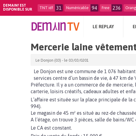
DEMAIN! EST
31
94
236
TNT idf
Numéricable
Free
Oran
DISPONIBLE SUR
LE REPLAY
E
Mercerie laine vêtement
Le Donjon (03) - le 03/03/0201
Le Donjon est une commune de 1 076 habitants, 
services centre d’un bassin de vie, à 47 km de
Préfecture. Il y a un commerce de de mercerie, 
carterie, loisirs créatifs, cadeaux adultes et enf
L’affaire est située sur la place principale de 
994).
Le magasin de 45 m² es situé au rez-de chaussée
A l’étage, on trouve 3 pièces, salle de bains/W
Le CA est constant.