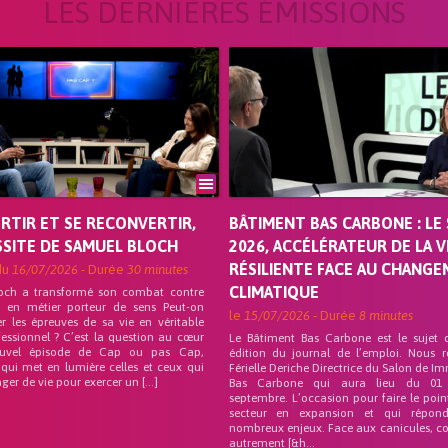
LES DERNIÈRES ÉMISSIONS
ORTIR ET SE RECONVERTIR,
BÂTIMENT BAS CARBONE : LE 
SSITE DE SAMUEL BLOCH
2026, ACCÉLÉRATEUR DE LA V
RÉSILIENTE FACE AU CHANG
du
16/07/2026
- Durée
30 minutes
CLIMATIQUE
och a transformé son combat contre
on en métier porteur de sens Peut-on
le
15/07/2026
- Durée
8 minutes
r les épreuves de sa vie en véritable
fessionnel ? C’est la question au cœur
Le Bâtiment Bas Carbone est le sujet 
uvel épisode de Cap ou pas Cap,
édition du journal de l’emploi. Nous 
 qui met en lumière celles et ceux qui
Férielle Deriche Directrice du Salon de Im
ger de vie pour exercer un […]
Bas Carbone qui aura lieu du 01
septembre. L’occasion pour faire le poin
secteur en expansion et qui répo
nombreux enjeux. Face aux canicules, co
autrement [&h...