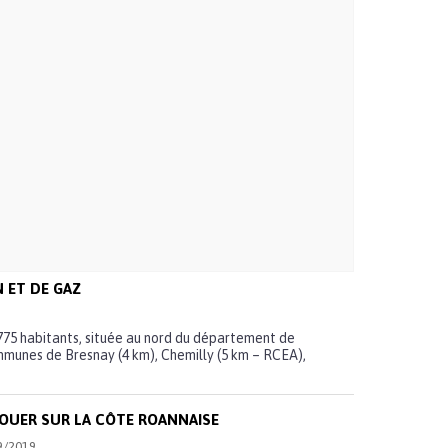
N ET DE GAZ
75 habitants, située au nord du département de
ommunes de Bresnay (4 km), Chemilly (5 km – RCEA),
LOUER SUR LA CÔTE ROANNAISE
09/2019