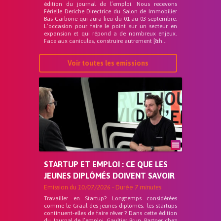
édition du journal de l’emploi. Nous recevons
Férielle Deriche Directrice du Salon de Immobilier
Bas Carbone qui aura lieu du 01 au 03 septembre.
L’occasion pour faire le point sur un secteur en
expansion et qui répond a de nombreux enjeux.
Face aux canicules, construire autrement [&h...
Voir toutes les emissions
STARTUP ET EMPLOI : CE QUE LES
JEUNES DIPLÔMÉS DOIVENT SAVOIR
Emission du
10/07/2026
- Durée
7 minutes
Travailler en Startup? Longtemps considérées
comme le Graal des jeunes diplômés, les startups
continuent-elles de faire rêver ? Dans cette édition
du Journal de l’emploi, Gaultier Brun, Partner chez