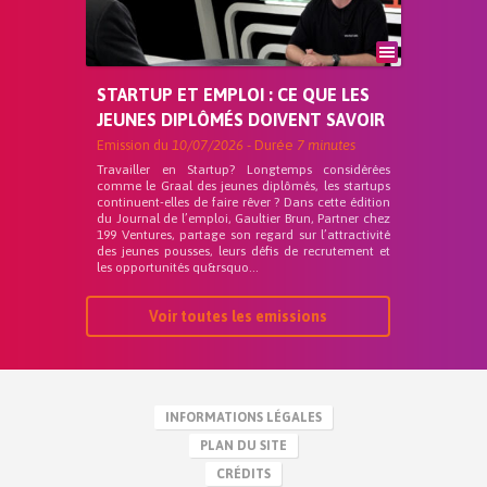
STARTUP ET EMPLOI : CE QUE LES
JEUNES DIPLÔMÉS DOIVENT SAVOIR
Emission du
10/07/2026
- Durée
7 minutes
Travailler en Startup? Longtemps considérées
comme le Graal des jeunes diplômés, les startups
continuent-elles de faire rêver ? Dans cette édition
du Journal de l’emploi, Gaultier Brun, Partner chez
199 Ventures, partage son regard sur l’attractivité
des jeunes pousses, leurs défis de recrutement et
les opportunités qu&rsquo...
Voir toutes les emissions
INFORMATIONS LÉGALES
PLAN DU SITE
CRÉDITS