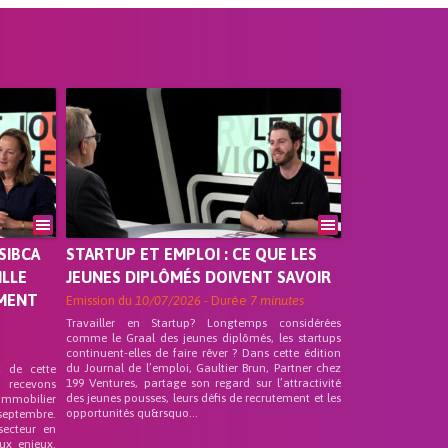
SIBCA
STARTUP ET EMPLOI : CE QUE LES
ILLE
JEUNES DIPLÔMÉS DOIVENT SAVOIR
EMENT
Emission du
10/07/2026
- Durée
7 minutes
Travailler en Startup? Longtemps considérées
comme le Graal des jeunes diplômés, les startups
continuent-elles de faire rêver ? Dans cette édition
du Journal de l’emploi, Gaultier Brun, Partner chez
t de cette
199 Ventures, partage son regard sur l’attractivité
s recevons
des jeunes pousses, leurs défis de recrutement et les
 Immobilier
opportunités qu&rsquo...
septembre.
secteur en
ux enjeux.