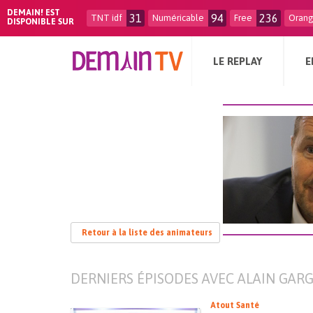
DEMAIN! EST
31
94
236
TNT idf
Numéricable
Free
Oran
DISPONIBLE SUR
LE REPLAY
E
Retour à la liste des animateurs
DERNIERS ÉPISODES AVEC ALAIN GAR
Atout Santé