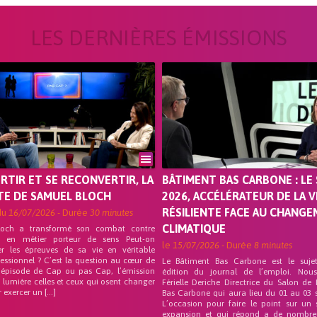
LES DERNIÈRES ÉMISSIONS
ORTIR ET SE RECONVERTIR, LA
BÂTIMENT BAS CARBONE : LE 
TE DE SAMUEL BLOCH
2026, ACCÉLÉRATEUR DE LA V
RÉSILIENTE FACE AU CHANG
du
16/07/2026
- Durée
30 minutes
CLIMATIQUE
loch a transformé son combat contre
on en métier porteur de sens Peut-on
le
15/07/2026
- Durée
8 minutes
er les épreuves de sa vie en véritable
fessionnel ? C’est la question au cœur de
Le Bâtiment Bas Carbone est le suje
 épisode de Cap ou pas Cap, l’émission
édition du journal de l’emploi. Nou
 lumière celles et ceux qui osent changer
Férielle Deriche Directrice du Salon de
r exercer un […]
Bas Carbone qui aura lieu du 01 au 03 
L’occasion pour faire le point sur un 
expansion et qui répond a de nombre