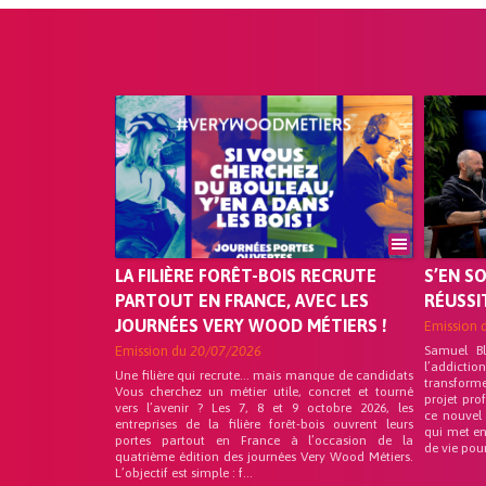
LA FILIÈRE FORÊT-BOIS RECRUTE
S’EN S
PARTOUT EN FRANCE, AVEC LES
RÉUSSI
JOURNÉES VERY WOOD MÉTIERS !
Emission 
Emission du
20/07/2026
Samuel B
l’addicti
Une filière qui recrute… mais manque de candidats
transform
Vous cherchez un métier utile, concret et tourné
projet pro
vers l’avenir ? Les 7, 8 et 9 octobre 2026, les
ce nouvel
entreprises de la filière forêt-bois ouvrent leurs
qui met en
portes partout en France à l’occasion de la
de vie pou
quatrième édition des journées Very Wood Métiers.
L’objectif est simple : f...