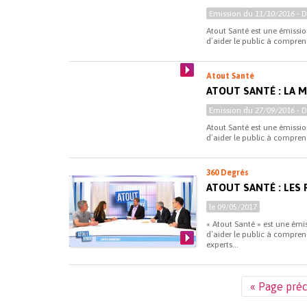
Emission du
11/10/2016
- 
Atout Santé est une émissio
d’aider le public à comprend
Atout Santé
ATOUT SANTÉ : LA M
Emission du
27/09/2016
- 
Atout Santé est une émissio
d’aider le public à comprend
360 Degrés
ATOUT SANTÉ : LES 
le 09/05/2017
« Atout Santé » est une émi
d’aider le public à comprend
experts...
« Page pré