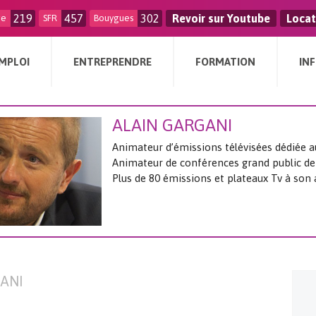
219
457
302
Revoir sur Youtube
Locat
ge
SFR
Bouygues
MPLOI
ENTREPRENDRE
FORMATION
IN
ALAIN GARGANI
Animateur d’émissions télévisées dédiée a
Animateur de conférences grand public de
Plus de 80 émissions et plateaux Tv à son a
GANI