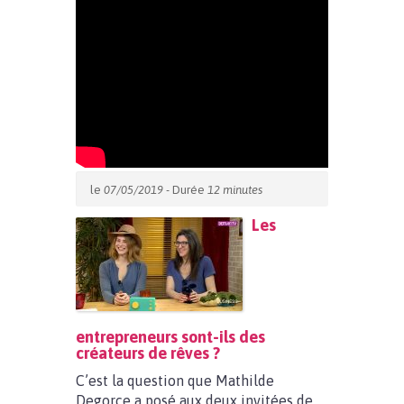
le
07/05/2019
- Durée
12 minutes
Les
entrepreneurs sont-ils des
créateurs de rêves ?
C’est la question que Mathilde
Degorce a posé aux deux invitées de