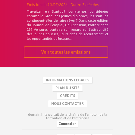
Emission du
10/07/2026
- Durée
7 minutes
Travailler en Startup? Longtemps considérées
comme le Graal des jeunes diplômés, les startups
continuent-elles de faire rêver ? Dans cette édition
du Journal de l’emploi, Gaultier Brun, Partner chez
199 Ventures, partage son regard sur l’attractivité
des jeunes pousses, leurs défis de recrutement et
les opportunités qu&rsquo...
Voir toutes les emissions
INFORMATIONS LÉGALES
PLAN DU SITE
CRÉDITS
NOUS CONTACTER
demain.fr le portail de la chaîne de l'emploi, de la
formation et de l'entreprise
Connexion