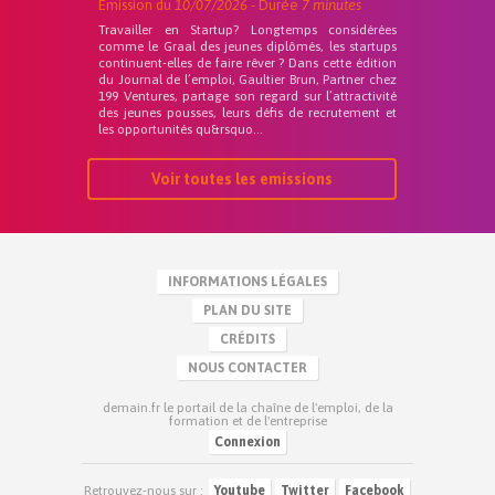
Emission du
10/07/2026
- Durée
7 minutes
Travailler en Startup? Longtemps considérées
comme le Graal des jeunes diplômés, les startups
continuent-elles de faire rêver ? Dans cette édition
du Journal de l’emploi, Gaultier Brun, Partner chez
199 Ventures, partage son regard sur l’attractivité
des jeunes pousses, leurs défis de recrutement et
les opportunités qu&rsquo...
Voir toutes les emissions
INFORMATIONS LÉGALES
PLAN DU SITE
CRÉDITS
NOUS CONTACTER
demain.fr le portail de la chaîne de l'emploi, de la
formation et de l'entreprise
Connexion
Retrouvez-nous sur :
Youtube
Twitter
Facebook