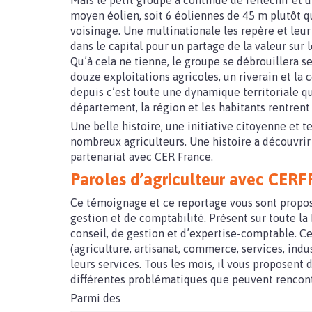
Mais le petit groupe a continué de réfléchir et
moyen éolien, soit 6 éoliennes de 45 m plutôt q
voisinage. Une multinationale les repère et leu
dans le capital pour un partage de la valeur sur 
Qu’à cela ne tienne, le groupe se débrouillera s
douze exploitations agricoles, un riverain et la
depuis c’est toute une dynamique territoriale 
département, la région et les habitants rentrent
Une belle histoire, une initiative citoyenne et te
nombreux agriculteurs. Une histoire a découvrir
partenariat avec CER France.
Paroles d’agriculteur avec CER
Ce témoignage et ce reportage vous sont propo
gestion et de comptabilité. Présent sur toute la
conseil, de gestion et d’expertise-comptable. Ce
(agriculture, artisanat, commerce, services, indu
leurs services. Tous les mois, il vous proposent
différentes problématiques que peuvent rencont
Parmi des