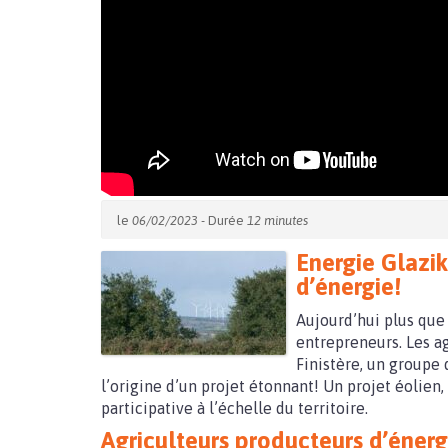
le
06/02/2023
- Durée
12 minutes
Energie Glazi
d’énergie
!
Aujourd’hui plus que
entrepreneurs. Les a
Finistère, un groupe 
l’origine d’un projet étonnant! Un projet éolien
participative à l’échelle du territoire.
Agriculteurs producteurs d’énerg