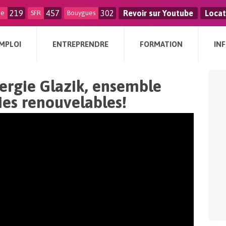
219
457
302
Revoir sur Youtube
Locat
ge
SFR
Bouygues
MPLOI
ENTREPRENDRE
FORMATION
IN
nergie Glazik, ensemble
ies renouvelables!