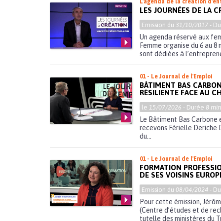
L'agenda de la création d'en
LES JOURNÉES DE LA C
Emission du
31/10/2017
- D
Un agenda réservé aux fem
Femme organise du 6 au 8 
sont dédiées à l’entrepreneu
01 - Le Journal de l'Emploi
BÂTIMENT BAS CARBONE 
RÉSILIENTE FACE AU 
le
15/07/2026
- Durée
8 min
Le Bâtiment Bas Carbone es
recevons Férielle Deriche 
du...
01 - Le Journal de l'Emploi
FORMATION PROFESSION
DE SES VOISINS EURO
Emission du
08/04/2024
- D
Pour cette émission, Jérôm
(Centre d’études et de rech
tutelle des ministères du Tr