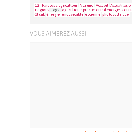
12 - Paroles d'agriculteur
A la une
Accueil
Actualités e
Régions
Tags :
agriculteurs producteurs d'énergie
Cer F
Glazik
énergie renouvelable
eolienne
photovoltaïque
VOUS AIMEREZ AUSSI