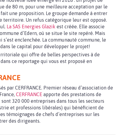
 une nouvelle idée émerge en 2018 : un projet de
ue de 80 m, pour une meilleure acceptation par le
r fait une proposition. Le groupe demande à entrer
le territoire. Un refus catégorique leur est opposé.
eul.
La SAS Energies Glazik
est créée. Elle associe
 commune d’Edern, où se situe le site repéré. Mais
qui s’est enclenchée. La communauté commune, le
 dans le capital pour développer le projet!
rritoriale qui offre de belles perspectives à de
 dans ce reportage qui vous est proposé en
FRANCE
sés par CERFRANCE. Premier réseau d’association de
 France,
CERFRANCE
apporte des prestations de
 sont 320 000 entreprises dans tous les secteurs
strie et professions libérales) qui bénéficient de
 des témoignages de chefs d’entreprises sur les
rer des dirigeants.