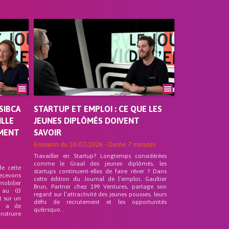
SIBCA
STARTUP ET EMPLOI : CE QUE LES
ILLE
JEUNES DIPLÔMÉS DOIVENT
EMENT
SAVOIR
Emission du
10/07/2026
- Durée
7 minutes
Travailler en Startup? Longtemps considérées
comme le Graal des jeunes diplômés, les
de cette
startups continuent-elles de faire rêver ? Dans
recevons
cette édition du Journal de l’emploi, Gaultier
mobilier
Brun, Partner chez 199 Ventures, partage son
 au 03
regard sur l’attractivité des jeunes pousses, leurs
t sur un
défis de recrutement et les opportunités
nd a de
qu&rsquo...
nstruire