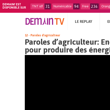
DEMAIN! EST
31
94
236
TNT idf
Numéricable
Free
Oran
DISPONIBLE SUR
LE REPLAY
E
12 - Paroles d'agriculteur
Paroles d’agriculteur: E
pour produire des énerg