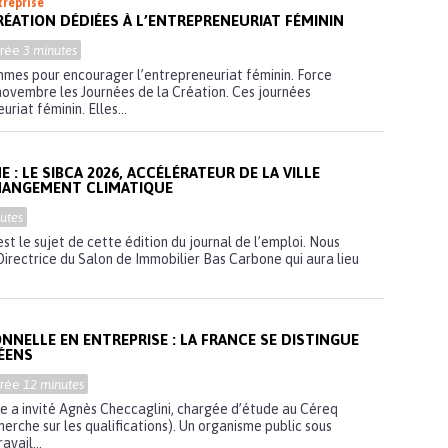
treprise
RÉATION DÉDIÉES À L’ENTREPRENEURIAT FÉMININ
urée
3 minutes
mes pour encourager l’entrepreneuriat féminin. Force
novembre les Journées de la Création. Ces journées
riat féminin. Elles...
: LE SIBCA 2026, ACCÉLÉRATEUR DE LA VILLE
CHANGEMENT CLIMATIQUE
utes
t le sujet de cette édition du journal de l’emploi. Nous
Directrice du Salon de Immobilier Bas Carbone qui aura lieu
NELLE EN ENTREPRISE : LA FRANCE SE DISTINGUE
PÉENS
urée
12 minutes
e a invité Agnès Checcaglini, chargée d’étude au Céreq
erche sur les qualifications). Un organisme public sous
avail...