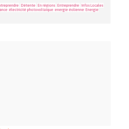
ntreprendre
Détente
En régions
Entreprendre
Infos Locales
rance
électricité photovoltaïque
energie éolienne
Energie