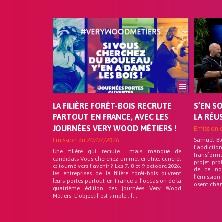
LA FILIÈRE FORÊT-BOIS RECRUTE
S’EN S
PARTOUT EN FRANCE, AVEC LES
LA RÉU
JOURNÉES VERY WOOD MÉTIERS !
Emission 
Emission du
20/07/2026
Samuel Bl
l’addicti
Une filière qui recrute… mais manque de
transforme
candidats Vous cherchez un métier utile, concret
projet pro
et tourné vers l’avenir ? Les 7, 8 et 9 octobre 2026,
de ce no
les entreprises de la filière forêt-bois ouvrent
l’émission
leurs portes partout en France à l’occasion de la
osent chan
quatrième édition des journées Very Wood
Métiers. L’objectif est simple : f...