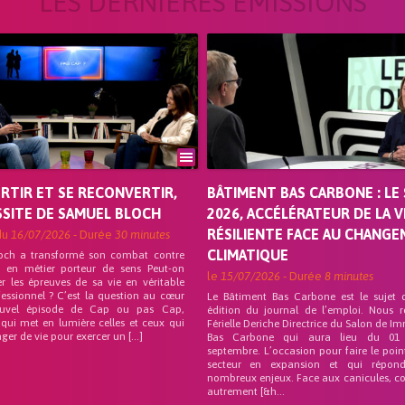
LES DERNIÈRES ÉMISSIONS
ORTIR ET SE RECONVERTIR,
BÂTIMENT BAS CARBONE : LE 
SSITE DE SAMUEL BLOCH
2026, ACCÉLÉRATEUR DE LA V
RÉSILIENTE FACE AU CHANG
du
16/07/2026
- Durée
30 minutes
CLIMATIQUE
och a transformé son combat contre
on en métier porteur de sens Peut-on
le
15/07/2026
- Durée
8 minutes
r les épreuves de sa vie en véritable
fessionnel ? C’est la question au cœur
Le Bâtiment Bas Carbone est le sujet 
uvel épisode de Cap ou pas Cap,
édition du journal de l’emploi. Nous 
 qui met en lumière celles et ceux qui
Férielle Deriche Directrice du Salon de Im
ger de vie pour exercer un […]
Bas Carbone qui aura lieu du 01
septembre. L’occasion pour faire le poin
secteur en expansion et qui répo
nombreux enjeux. Face aux canicules, co
autrement [&h...