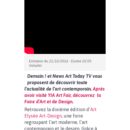
Emission du
21/10/2016
- Durée
02:05
minutes
Demain ! et News Art Today TV vous
proposent de découvrir toute
l’actualité de l’art contemporain.
Après
avoir visité YIA Art Fair, découvrez la
Foire d’Art et de Design.
Retrouvez la dixième édition d’
Art
Elysée Art-Design
, une foire
regroupant l’art moderne, l’art
contemporain et le design. Grâce à