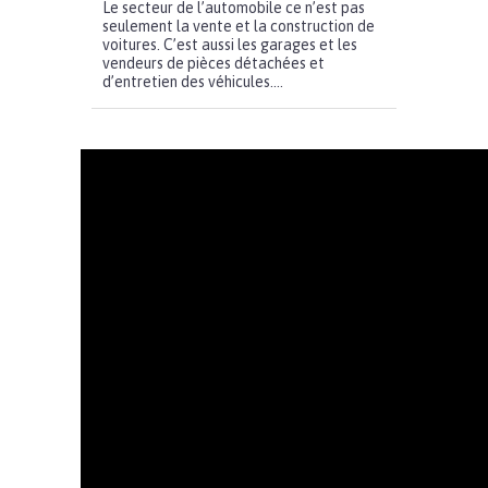
Le secteur de l’automobile ce n’est pas
seulement la vente et la construction de
voitures. C’est aussi les garages et les
vendeurs de pièces détachées et
d’entretien des véhicules....