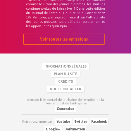
comme le Graal des jeunes diplômés, les startups
continuent-elles de faire rêver ? Dans cette édition
du Journal de l’emploi, Gaultier Brun, Partner chez
199 Ventures, partage son regard sur l’attractivité
des jeunes pousses, leurs défis de recrutement et
les opportunités qu&rsquo...
Voir toutes les emissions
INFORMATIONS LÉGALES
PLAN DU SITE
CRÉDITS
NOUS CONTACTER
demain.fr le portail de la chaîne de l'emploi, de la
formation et de l'entreprise
Connexion
Retrouvez-nous sur :
Youtube
Twitter
Facebook
Google+
Dailymotion