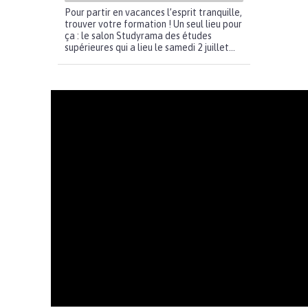
Pour partir en vacances l’esprit tranquille,
trouver votre formation ! Un seul lieu pour
ça : le salon Studyrama des études
supérieures qui a lieu le samedi 2 juillet...