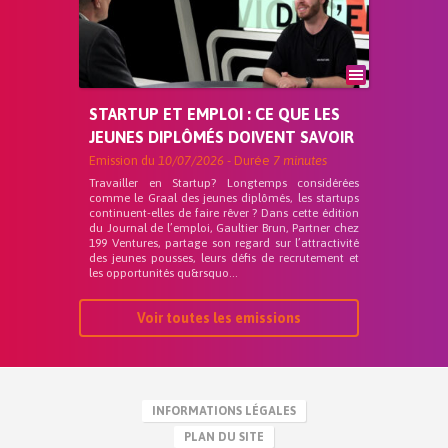
STARTUP ET EMPLOI : CE QUE LES
JEUNES DIPLÔMÉS DOIVENT SAVOIR
Emission du
10/07/2026
- Durée
7 minutes
Travailler en Startup? Longtemps considérées
comme le Graal des jeunes diplômés, les startups
continuent-elles de faire rêver ? Dans cette édition
du Journal de l’emploi, Gaultier Brun, Partner chez
199 Ventures, partage son regard sur l’attractivité
des jeunes pousses, leurs défis de recrutement et
les opportunités qu&rsquo...
Voir toutes les emissions
INFORMATIONS LÉGALES
PLAN DU SITE