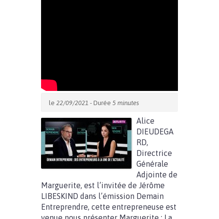
le
22/09/2021
- Durée
5 minutes
Alice
DIEUDEGA
RD,
Directrice
Générale
Adjointe de
Marguerite, est l’invitée de Jérôme
LIBESKIND dans l’émission Demain
Entreprendre, cette entrepreneuse est
venue nous présenter Marguerite : La