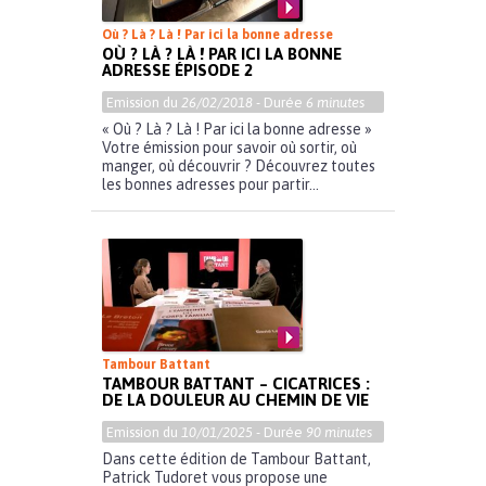
Où ? Là ? Là ! Par ici la bonne adresse
OÙ ? LÀ ? LÀ ! PAR ICI LA BONNE
ADRESSE ÉPISODE 2
Emission du
26/02/2018
- Durée
6 minutes
« Où ? Là ? Là ! Par ici la bonne adresse »
Votre émission pour savoir où sortir, où
manger, où découvrir ? Découvrez toutes
les bonnes adresses pour partir...
Tambour Battant
TAMBOUR BATTANT – CICATRICES :
DE LA DOULEUR AU CHEMIN DE VIE
Emission du
10/01/2025
- Durée
90 minutes
Dans cette édition de Tambour Battant,
Patrick Tudoret vous propose une