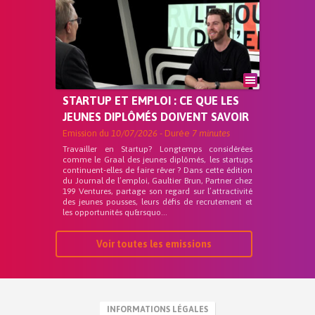
STARTUP ET EMPLOI : CE QUE LES
JEUNES DIPLÔMÉS DOIVENT SAVOIR
Emission du
10/07/2026
- Durée
7 minutes
Travailler en Startup? Longtemps considérées
comme le Graal des jeunes diplômés, les startups
continuent-elles de faire rêver ? Dans cette édition
du Journal de l’emploi, Gaultier Brun, Partner chez
199 Ventures, partage son regard sur l’attractivité
des jeunes pousses, leurs défis de recrutement et
les opportunités qu&rsquo...
Voir toutes les emissions
INFORMATIONS LÉGALES