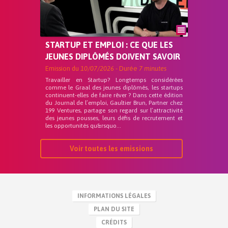
STARTUP ET EMPLOI : CE QUE LES
JEUNES DIPLÔMÉS DOIVENT SAVOIR
Emission du
10/07/2026
- Durée
7 minutes
Travailler en Startup? Longtemps considérées
comme le Graal des jeunes diplômés, les startups
continuent-elles de faire rêver ? Dans cette édition
du Journal de l’emploi, Gaultier Brun, Partner chez
199 Ventures, partage son regard sur l’attractivité
des jeunes pousses, leurs défis de recrutement et
les opportunités qu&rsquo...
Voir toutes les emissions
INFORMATIONS LÉGALES
PLAN DU SITE
CRÉDITS