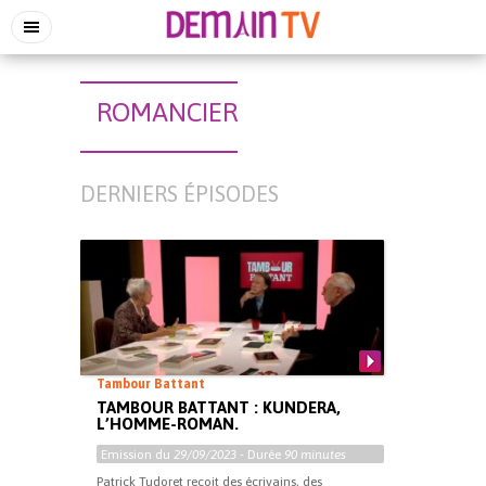
ROMANCIER
DERNIERS ÉPISODES
Tambour Battant
TAMBOUR BATTANT : KUNDERA,
L’HOMME-ROMAN.
Emission du
29/09/2023
- Durée
90 minutes
Patrick Tudoret reçoit des écrivains, des