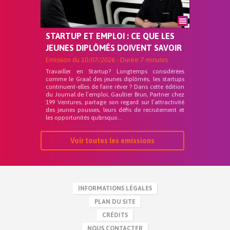
STARTUP ET EMPLOI : CE QUE LES
JEUNES DIPLÔMÉS DOIVENT SAVOIR
Emission du
10/07/2026
- Durée
7 minutes
Travailler en Startup? Longtemps considérées
comme le Graal des jeunes diplômés, les startups
continuent-elles de faire rêver ? Dans cette édition
du Journal de l’emploi, Gaultier Brun, Partner chez
199 Ventures, partage son regard sur l’attractivité
des jeunes pousses, leurs défis de recrutement et
les opportunités qu&rsquo...
Voir toutes les emissions
INFORMATIONS LÉGALES
PLAN DU SITE
CRÉDITS
NOUS CONTACTER