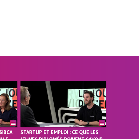
SIBCA
STARTUP ET EMPLOI : CE QUE LES