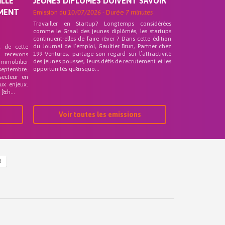
ILLE
JEUNES DIPLÔMÉS DOIVENT SAVOIR
EMENT
Emission du
10/07/2026
- Durée
7 minutes
Travailler en Startup? Longtemps considérées
comme le Graal des jeunes diplômés, les startups
continuent-elles de faire rêver ? Dans cette édition
du Journal de l’emploi, Gaultier Brun, Partner chez
t de cette
199 Ventures, partage son regard sur l’attractivité
s recevons
des jeunes pousses, leurs défis de recrutement et les
 Immobilier
opportunités qu&rsquo...
septembre.
secteur en
ux enjeux.
[&h...
Voir toutes les emissions
R