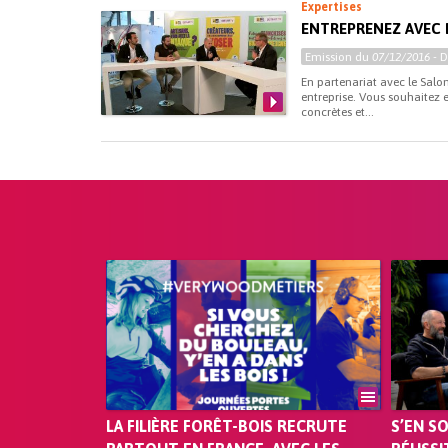
Expertises
ENTREPRENEZ AVEC L
Emission du
07/12/2016
- 
En partenariat avec le Salon
entreprise. Vous souhaitez 
concrètes et...
LA FILIÈRE FORÊT-BOIS RECRUTE
S’EN S