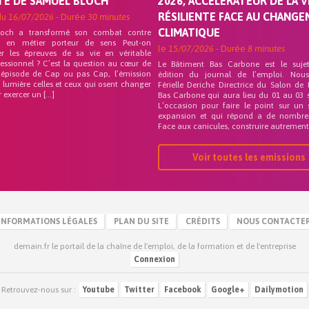
TE DE SAMUEL BLOCH
2026, ACCÉLÉRATEUR DE LA V
RÉSILIENTE FACE AU CHANG
du
16/07/2026
- Durée
30 minutes
CLIMATIQUE
loch a transformé son combat contre
on en métier porteur de sens Peut-on
le
15/07/2026
- Durée
8 minutes
er les épreuves de sa vie en véritable
fessionnel ? C’est la question au cœur de
Le Bâtiment Bas Carbone est le suje
 épisode de Cap ou pas Cap, l’émission
édition du journal de l’emploi. Nou
 lumière celles et ceux qui osent changer
Férielle Deriche Directrice du Salon de
r exercer un […]
Bas Carbone qui aura lieu du 01 au 03 
L’occasion pour faire le point sur un 
expansion et qui répond a de nombre
Face aux canicules, construire autrement 
Voir toutes les emissions
INFORMATIONS LÉGALES
PLAN DU SITE
CRÉDITS
NOUS CONTACTE
demain.fr le portail de la chaîne de l'emploi, de la formation et de l'entreprise
Connexion
Retrouvez-nous sur :
Youtube
Twitter
Facebook
Google+
Dailymotion