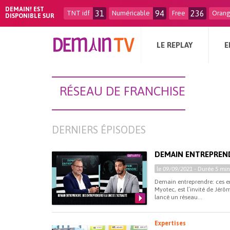
DEMAIN! EST
31
94
236
TNT idf
Numéricable
Free
Oran
DISPONIBLE SUR
LE REPLAY
E
RÉSEAU DE FRANCHISE
DERNIERS ÉPISODES
DEMAIN ENTREPREN
le
09/09/2021
- Durée
5 min
Demain entreprendre: ces ent
Myotec, est l’invité de Jér
lancé un réseau...
Expertises