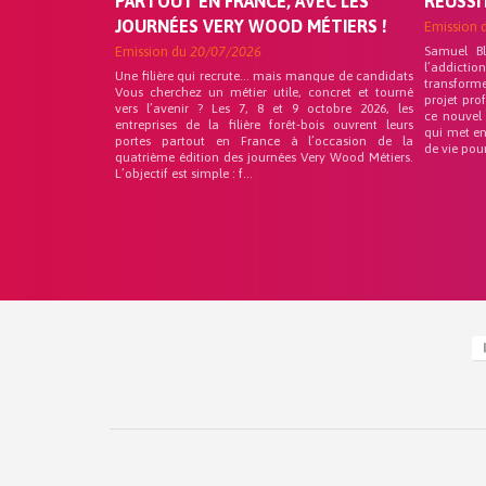
PARTOUT EN FRANCE, AVEC LES
RÉUSSI
JOURNÉES VERY WOOD MÉTIERS !
Emission 
Emission du
20/07/2026
Samuel B
l’addicti
Une filière qui recrute… mais manque de candidats
transform
Vous cherchez un métier utile, concret et tourné
projet pro
vers l’avenir ? Les 7, 8 et 9 octobre 2026, les
ce nouvel
entreprises de la filière forêt-bois ouvrent leurs
qui met en
portes partout en France à l’occasion de la
de vie pou
quatrième édition des journées Very Wood Métiers.
L’objectif est simple : f...