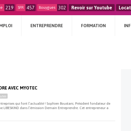
219
457
302
Revoir sur Youtube
Locat
ge
SFR
Bouygues
MPLOI
ENTREPRENDRE
FORMATION
IN
DRE AVEC MYOTEC
utes
reprises qui font l’actualité ! Sophien Boustani, Président fondateur de
ôme LIBESKIND dans l’émission Demain Entreprendre. Cet entrepreneur a