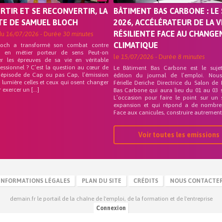
ORTIR ET SE RECONVERTIR, LA
BÂTIMENT BAS CARBONE : LE 
TE DE SAMUEL BLOCH
2026, ACCÉLÉRATEUR DE LA V
RÉSILIENTE FACE AU CHANG
du
16/07/2026
- Durée
30 minutes
CLIMATIQUE
loch a transformé son combat contre
on en métier porteur de sens Peut-on
le
15/07/2026
- Durée
8 minutes
er les épreuves de sa vie en véritable
fessionnel ? C’est la question au cœur de
Le Bâtiment Bas Carbone est le suje
 épisode de Cap ou pas Cap, l’émission
édition du journal de l’emploi. Nou
 lumière celles et ceux qui osent changer
Férielle Deriche Directrice du Salon de
r exercer un […]
Bas Carbone qui aura lieu du 01 au 03 
L’occasion pour faire le point sur un 
expansion et qui répond a de nombre
Face aux canicules, construire autrement 
Voir toutes les emissions
INFORMATIONS LÉGALES
PLAN DU SITE
CRÉDITS
NOUS CONTACTE
demain.fr le portail de la chaîne de l'emploi, de la formation et de l'entreprise
Connexion