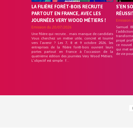
LA FILIÈRE FORÊT-BOIS RECRUTE
S’EN S
PARTOUT EN FRANCE, AVEC LES
RÉUSSI
JOURNÉES VERY WOOD MÉTIERS !
Emission 
Emission du
20/07/2026
Samuel B
l’addicti
Une filière qui recrute… mais manque de candidats
transform
Vous cherchez un métier utile, concret et tourné
projet pro
vers l’avenir ? Les 7, 8 et 9 octobre 2026, les
ce nouvel
entreprises de la filière forêt-bois ouvrent leurs
qui met en
portes partout en France à l’occasion de la
de vie pou
quatrième édition des journées Very Wood Métiers.
L’objectif est simple : f...