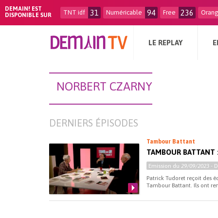
DEMAIN! EST
31
94
236
TNT idf
Numéricable
Free
Oran
DISPONIBLE SUR
LE REPLAY
E
NORBERT CZARNY
DERNIERS ÉPISODES
Tambour Battant
TAMBOUR BATTANT 
Emission du
29/09/2023
- 
Patrick Tudoret reçoit des é
Tambour Battant. Ils ont r