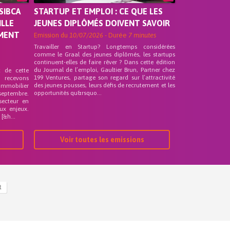
SIBCA
STARTUP ET EMPLOI : CE QUE LES
ILLE
JEUNES DIPLÔMÉS DOIVENT SAVOIR
EMENT
Emission du
10/07/2026
- Durée
7 minutes
Travailler en Startup? Longtemps considérées
comme le Graal des jeunes diplômés, les startups
continuent-elles de faire rêver ? Dans cette édition
du Journal de l’emploi, Gaultier Brun, Partner chez
t de cette
199 Ventures, partage son regard sur l’attractivité
s recevons
des jeunes pousses, leurs défis de recrutement et les
 Immobilier
opportunités qu&rsquo...
septembre.
secteur en
ux enjeux.
[&h...
Voir toutes les emissions
R