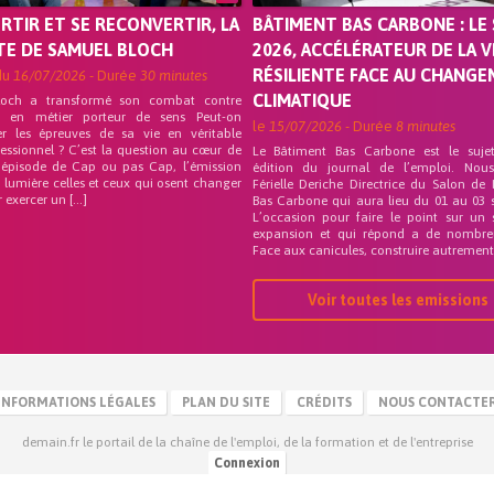
ORTIR ET SE RECONVERTIR, LA
BÂTIMENT BAS CARBONE : LE 
TE DE SAMUEL BLOCH
2026, ACCÉLÉRATEUR DE LA V
RÉSILIENTE FACE AU CHANG
du
16/07/2026
- Durée
30 minutes
CLIMATIQUE
loch a transformé son combat contre
on en métier porteur de sens Peut-on
le
15/07/2026
- Durée
8 minutes
er les épreuves de sa vie en véritable
fessionnel ? C’est la question au cœur de
Le Bâtiment Bas Carbone est le suje
 épisode de Cap ou pas Cap, l’émission
édition du journal de l’emploi. Nou
 lumière celles et ceux qui osent changer
Férielle Deriche Directrice du Salon de
r exercer un […]
Bas Carbone qui aura lieu du 01 au 03 
L’occasion pour faire le point sur un 
expansion et qui répond a de nombre
Face aux canicules, construire autrement 
Voir toutes les emissions
INFORMATIONS LÉGALES
PLAN DU SITE
CRÉDITS
NOUS CONTACTE
demain.fr le portail de la chaîne de l'emploi, de la formation et de l'entreprise
Connexion