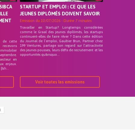
SIBCA
STARTUP ET EMPLOI : CE QUE LES
ILLE
JEUNES DIPLÔMÉS DOIVENT SAVOIR
EMENT
Emission du
10/07/2026
- Durée
7 minutes
Travailler en Startup? Longtemps considérées
comme le Graal des jeunes diplômés, les startups
continuent-elles de faire rêver ? Dans cette édition
du Journal de l’emploi, Gaultier Brun, Partner chez
t de cette
199 Ventures, partage son regard sur l’attractivité
s recevons
des jeunes pousses, leurs défis de recrutement et les
 Immobilier
opportunités qu&rsquo...
septembre.
secteur en
ux enjeux.
[&h...
Voir toutes les emissions
R