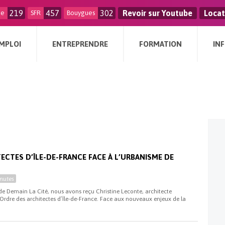
219
457
302
Revoir sur Youtube
Locat
ge
SFR
Bouygues
MPLOI
ENTREPRENDRE
FORMATION
IN
ECTES D’ÎLE-DE-FRANCE FACE À L’URBANISME DE
nutes
 de Demain La Cité, nous avons reçu Christine Leconte, architecte
l’Ordre des architectes d’Île-de-France. Face aux nouveaux enjeux de la