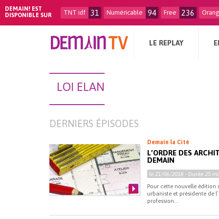
DEMAIN! EST
31
94
236
TNT idf
Numéricable
Free
Oran
DISPONIBLE SUR
LE REPLAY
E
LOI ELAN
DERNIERS ÉPISODES
Demain la Cité
L’ORDRE DES ARCHIT
DEMAIN
le
21/06/2018
- Durée
25 mi
Pour cette nouvelle édition
urbaniste et présidente de 
profession...