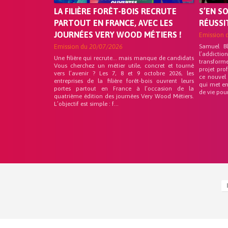
LA FILIÈRE FORÊT-BOIS RECRUTE
S’EN S
PARTOUT EN FRANCE, AVEC LES
RÉUSSI
JOURNÉES VERY WOOD MÉTIERS !
Emission 
Emission du
20/07/2026
Samuel B
l’addicti
Une filière qui recrute… mais manque de candidats
transform
Vous cherchez un métier utile, concret et tourné
projet pro
vers l’avenir ? Les 7, 8 et 9 octobre 2026, les
ce nouvel
entreprises de la filière forêt-bois ouvrent leurs
qui met en
portes partout en France à l’occasion de la
de vie pou
quatrième édition des journées Very Wood Métiers.
L’objectif est simple : f...