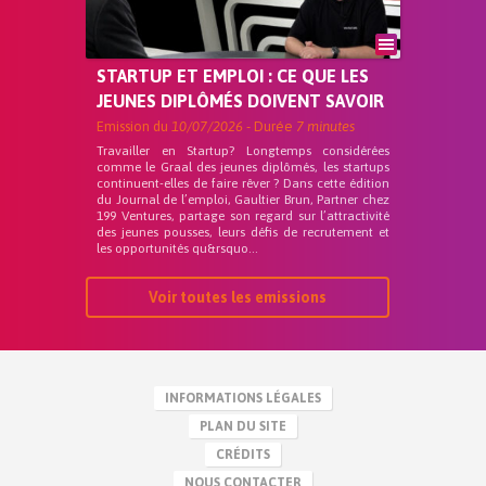
STARTUP ET EMPLOI : CE QUE LES
JEUNES DIPLÔMÉS DOIVENT SAVOIR
Emission du
10/07/2026
- Durée
7 minutes
Travailler en Startup? Longtemps considérées
comme le Graal des jeunes diplômés, les startups
continuent-elles de faire rêver ? Dans cette édition
du Journal de l’emploi, Gaultier Brun, Partner chez
199 Ventures, partage son regard sur l’attractivité
des jeunes pousses, leurs défis de recrutement et
les opportunités qu&rsquo...
Voir toutes les emissions
INFORMATIONS LÉGALES
PLAN DU SITE
CRÉDITS
NOUS CONTACTER