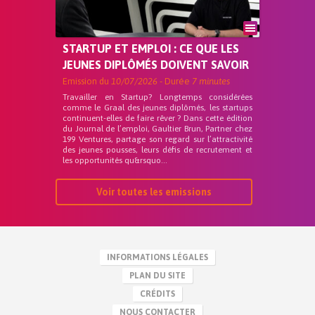
STARTUP ET EMPLOI : CE QUE LES
JEUNES DIPLÔMÉS DOIVENT SAVOIR
Emission du
10/07/2026
- Durée
7 minutes
Travailler en Startup? Longtemps considérées
comme le Graal des jeunes diplômés, les startups
continuent-elles de faire rêver ? Dans cette édition
du Journal de l’emploi, Gaultier Brun, Partner chez
199 Ventures, partage son regard sur l’attractivité
des jeunes pousses, leurs défis de recrutement et
les opportunités qu&rsquo...
Voir toutes les emissions
INFORMATIONS LÉGALES
PLAN DU SITE
CRÉDITS
NOUS CONTACTER