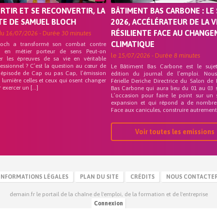
ORTIR ET SE RECONVERTIR, LA
BÂTIMENT BAS CARBONE : LE 
TE DE SAMUEL BLOCH
2026, ACCÉLÉRATEUR DE LA V
RÉSILIENTE FACE AU CHANG
du
16/07/2026
- Durée
30 minutes
CLIMATIQUE
loch a transformé son combat contre
on en métier porteur de sens Peut-on
le
15/07/2026
- Durée
8 minutes
er les épreuves de sa vie en véritable
fessionnel ? C’est la question au cœur de
Le Bâtiment Bas Carbone est le suje
 épisode de Cap ou pas Cap, l’émission
édition du journal de l’emploi. Nou
 lumière celles et ceux qui osent changer
Férielle Deriche Directrice du Salon de
r exercer un […]
Bas Carbone qui aura lieu du 01 au 03 
L’occasion pour faire le point sur un 
expansion et qui répond a de nombre
Face aux canicules, construire autrement 
Voir toutes les emissions
INFORMATIONS LÉGALES
PLAN DU SITE
CRÉDITS
NOUS CONTACTE
demain.fr le portail de la chaîne de l'emploi, de la formation et de l'entreprise
Connexion