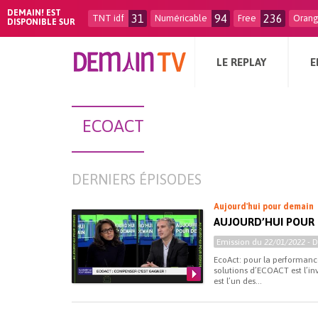
DEMAIN! EST
31
94
236
TNT idf
Numéricable
Free
Oran
DISPONIBLE SUR
LE REPLAY
E
ECOACT
DERNIERS ÉPISODES
Aujourd'hui pour demain
AUJOURD’HUI POUR
Emission du
22/01/2022
- 
EcoAct: pour la performance
solutions d’ECOACT est l’in
est l’un des...