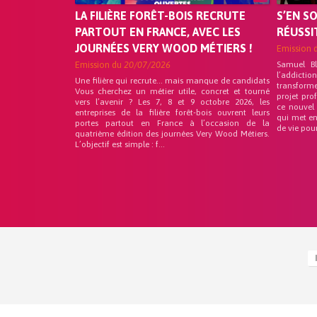
LA FILIÈRE FORÊT-BOIS RECRUTE
S’EN S
PARTOUT EN FRANCE, AVEC LES
RÉUSSI
JOURNÉES VERY WOOD MÉTIERS !
Emission 
Emission du
20/07/2026
Samuel B
l’addicti
Une filière qui recrute… mais manque de candidats
transform
Vous cherchez un métier utile, concret et tourné
projet pro
vers l’avenir ? Les 7, 8 et 9 octobre 2026, les
ce nouvel
entreprises de la filière forêt-bois ouvrent leurs
qui met en
portes partout en France à l’occasion de la
de vie pou
quatrième édition des journées Very Wood Métiers.
L’objectif est simple : f...