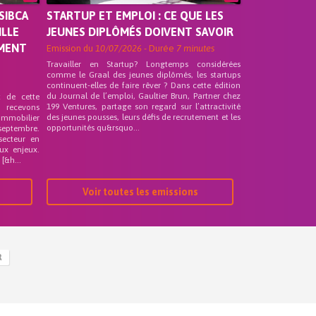
SIBCA
STARTUP ET EMPLOI : CE QUE LES
ILLE
JEUNES DIPLÔMÉS DOIVENT SAVOIR
EMENT
Emission du
10/07/2026
- Durée
7 minutes
Travailler en Startup? Longtemps considérées
comme le Graal des jeunes diplômés, les startups
continuent-elles de faire rêver ? Dans cette édition
du Journal de l’emploi, Gaultier Brun, Partner chez
t de cette
199 Ventures, partage son regard sur l’attractivité
s recevons
des jeunes pousses, leurs défis de recrutement et les
 Immobilier
opportunités qu&rsquo...
septembre.
secteur en
ux enjeux.
[&h...
Voir toutes les emissions
R