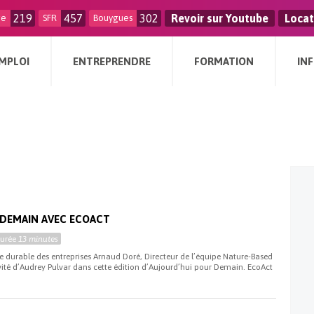
219
457
302
Revoir sur Youtube
Locat
ge
SFR
Bouygues
MPLOI
ENTREPRENDRE
FORMATION
IN
 DEMAIN AVEC ECOACT
Durée
13 minutes
 durable des entreprises Arnaud Doré, Directeur de l’équipe Nature-Based
vité d’Audrey Pulvar dans cette édition d’Aujourd’hui pour Demain. EcoAct