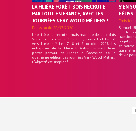
LA FILIÈRE FORÊT-BOIS RECRUTE
S’EN S
PARTOUT EN FRANCE, AVEC LES
RÉUSSI
JOURNÉES VERY WOOD MÉTIERS !
Emission 
Emission du
20/07/2026
Samuel B
l’addicti
Une filière qui recrute… mais manque de candidats
transform
Vous cherchez un métier utile, concret et tourné
projet pro
vers l’avenir ? Les 7, 8 et 9 octobre 2026, les
ce nouvel
entreprises de la filière forêt-bois ouvrent leurs
qui met en
portes partout en France à l’occasion de la
de vie pou
quatrième édition des journées Very Wood Métiers.
L’objectif est simple : f...