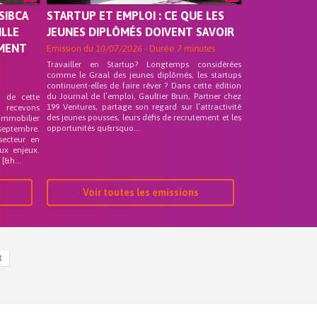
SIBCA
STARTUP ET EMPLOI : CE QUE LES
ILLE
JEUNES DIPLÔMÉS DOIVENT SAVOIR
EMENT
Emission du
10/07/2026
- Durée
7 minutes
Travailler en Startup? Longtemps considérées
comme le Graal des jeunes diplômés, les startups
continuent-elles de faire rêver ? Dans cette édition
du Journal de l’emploi, Gaultier Brun, Partner chez
t de cette
199 Ventures, partage son regard sur l’attractivité
s recevons
des jeunes pousses, leurs défis de recrutement et les
 Immobilier
opportunités qu&rsquo...
septembre.
secteur en
ux enjeux.
[&h...
Voir toutes les emissions
R