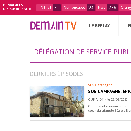
DEMAIN! EST
31
94
236
TNT idf
Numéricable
Free
Oran
DISPONIBLE SUR
LE REPLAY
E
DÉLÉGATION DE SERVICE PUBL
DERNIERS ÉPISODES
SOS Campagne
SOS CAMPAGNE: ÉPIC
OUPIA (34) - le 28/02/2023
Oupia veut réouvrir son mult
cœur du triangle Béziers Nar