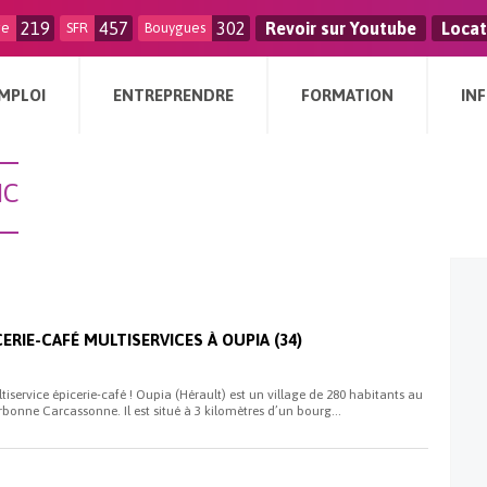
219
457
302
Revoir sur Youtube
Locat
ge
SFR
Bouygues
MPLOI
ENTREPRENDRE
FORMATION
IN
IC
ERIE-CAFÉ MULTISERVICES À OUPIA (34)
iservice épicerie-café ! Oupia (Hérault) est un village de 280 habitants au
bonne Carcassonne. Il est situé à 3 kilomètres d’un bourg...