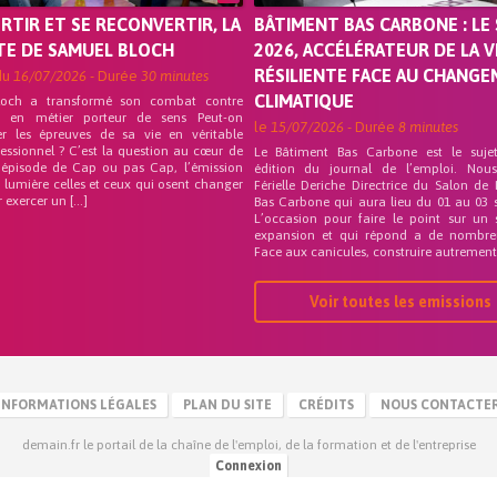
ORTIR ET SE RECONVERTIR, LA
BÂTIMENT BAS CARBONE : LE 
TE DE SAMUEL BLOCH
2026, ACCÉLÉRATEUR DE LA V
RÉSILIENTE FACE AU CHANG
du
16/07/2026
- Durée
30 minutes
CLIMATIQUE
loch a transformé son combat contre
on en métier porteur de sens Peut-on
le
15/07/2026
- Durée
8 minutes
er les épreuves de sa vie en véritable
fessionnel ? C’est la question au cœur de
Le Bâtiment Bas Carbone est le suje
 épisode de Cap ou pas Cap, l’émission
édition du journal de l’emploi. Nou
 lumière celles et ceux qui osent changer
Férielle Deriche Directrice du Salon de
r exercer un […]
Bas Carbone qui aura lieu du 01 au 03 
L’occasion pour faire le point sur un 
expansion et qui répond a de nombre
Face aux canicules, construire autrement 
Voir toutes les emissions
INFORMATIONS LÉGALES
PLAN DU SITE
CRÉDITS
NOUS CONTACTE
demain.fr le portail de la chaîne de l'emploi, de la formation et de l'entreprise
Connexion