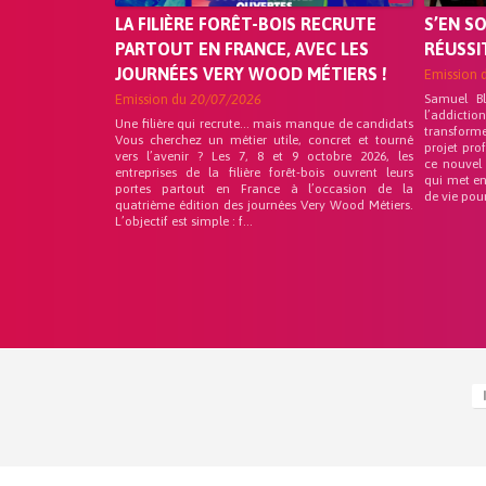
LA FILIÈRE FORÊT-BOIS RECRUTE
S’EN S
PARTOUT EN FRANCE, AVEC LES
RÉUSSI
JOURNÉES VERY WOOD MÉTIERS !
Emission 
Emission du
20/07/2026
Samuel B
l’addicti
Une filière qui recrute… mais manque de candidats
transform
Vous cherchez un métier utile, concret et tourné
projet pro
vers l’avenir ? Les 7, 8 et 9 octobre 2026, les
ce nouvel
entreprises de la filière forêt-bois ouvrent leurs
qui met en
portes partout en France à l’occasion de la
de vie pou
quatrième édition des journées Very Wood Métiers.
L’objectif est simple : f...