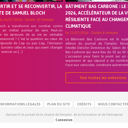
ORTIR ET SE RECONVERTIR, LA
BÂTIMENT BAS CARBONE : LE 
TE DE SAMUEL BLOCH
2026, ACCÉLÉRATEUR DE LA V
RÉSILIENTE FACE AU CHANG
du
16/07/2026
- Durée
30 minutes
CLIMATIQUE
loch a transformé son combat contre
on en métier porteur de sens Peut-on
le
15/07/2026
- Durée
8 minutes
er les épreuves de sa vie en véritable
fessionnel ? C’est la question au cœur de
Le Bâtiment Bas Carbone est le suje
 épisode de Cap ou pas Cap, l’émission
édition du journal de l’emploi. Nou
 lumière celles et ceux qui osent changer
Férielle Deriche Directrice du Salon de
r exercer un […]
Bas Carbone qui aura lieu du 01 au 03 
L’occasion pour faire le point sur un 
expansion et qui répond a de nombre
Face aux canicules, construire autrement 
Voir toutes les emissions
INFORMATIONS LÉGALES
PLAN DU SITE
CRÉDITS
NOUS CONTACTE
demain.fr le portail de la chaîne de l'emploi, de la formation et de l'entreprise
Connexion