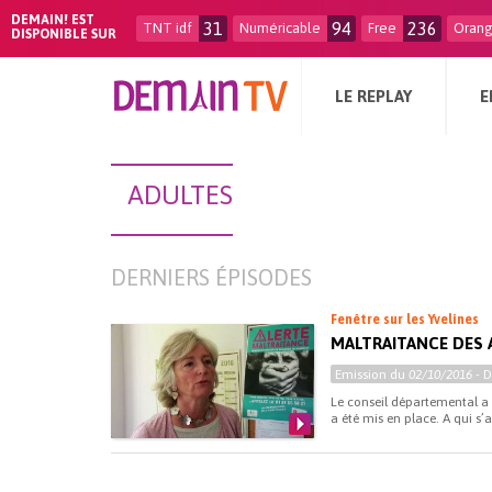
DEMAIN! EST
31
94
236
TNT idf
Numéricable
Free
Oran
DISPONIBLE SUR
LE REPLAY
E
ADULTES
DERNIERS ÉPISODES
Fenêtre sur les Yvelines
MALTRAITANCE DES 
Emission du
02/10/2016
- 
Le conseil départemental a 
a été mis en place. A qui s’ad