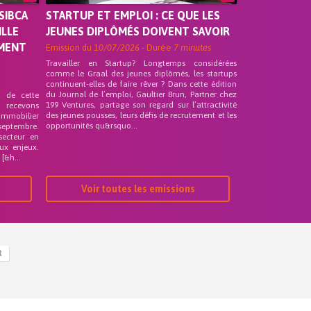
SIBCA
STARTUP ET EMPLOI : CE QUE LES
ILLE
JEUNES DIPLÔMÉS DOIVENT SAVOIR
EMENT
Emission du
10/07/2026
- Durée
7 minutes
Travailler en Startup? Longtemps considérées
comme le Graal des jeunes diplômés, les startups
continuent-elles de faire rêver ? Dans cette édition
du Journal de l’emploi, Gaultier Brun, Partner chez
t de cette
199 Ventures, partage son regard sur l’attractivité
s recevons
des jeunes pousses, leurs défis de recrutement et les
 Immobilier
opportunités qu&rsquo...
septembre.
secteur en
ux enjeux.
[&h...
Voir toutes les emissions
R