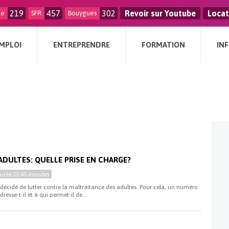
219
457
302
Revoir sur Youtube
Locat
ge
SFR
Bouygues
MPLOI
ENTREPRENDRE
FORMATION
IN
ADULTES: QUELLE PRISE EN CHARGE?
Durée
01:45 minutes
décidé de lutter contre la maltraitance des adultes. Pour cela, un numéro
resse-t-il et à qui permet-il de...