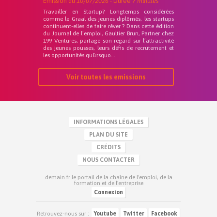
Emission du
10/07/2026
- Durée
7 minutes
Travailler en Startup? Longtemps considérées
comme le Graal des jeunes diplômés, les startups
continuent-elles de faire rêver ? Dans cette édition
du Journal de l’emploi, Gaultier Brun, Partner chez
199 Ventures, partage son regard sur l’attractivité
des jeunes pousses, leurs défis de recrutement et
les opportunités qu&rsquo...
Voir toutes les emissions
INFORMATIONS LÉGALES
PLAN DU SITE
CRÉDITS
NOUS CONTACTER
demain.fr le portail de la chaîne de l'emploi, de la
formation et de l'entreprise
Connexion
Retrouvez-nous sur :
Youtube
Twitter
Facebook