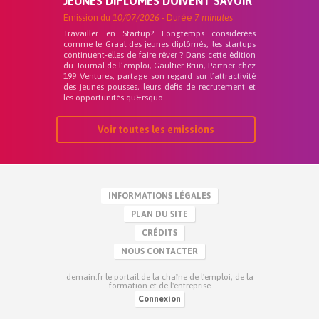
JEUNES DIPLÔMÉS DOIVENT SAVOIR
Emission du
10/07/2026
- Durée
7 minutes
Travailler en Startup? Longtemps considérées
comme le Graal des jeunes diplômés, les startups
continuent-elles de faire rêver ? Dans cette édition
du Journal de l’emploi, Gaultier Brun, Partner chez
199 Ventures, partage son regard sur l’attractivité
des jeunes pousses, leurs défis de recrutement et
les opportunités qu&rsquo...
Voir toutes les emissions
INFORMATIONS LÉGALES
PLAN DU SITE
CRÉDITS
NOUS CONTACTER
demain.fr le portail de la chaîne de l'emploi, de la
formation et de l'entreprise
Connexion