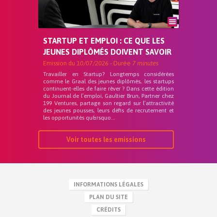
STARTUP ET EMPLOI : CE QUE LES
JEUNES DIPLÔMÉS DOIVENT SAVOIR
Emission du
10/07/2026
- Durée
7 minutes
Travailler en Startup? Longtemps considérées
comme le Graal des jeunes diplômés, les startups
continuent-elles de faire rêver ? Dans cette édition
du Journal de l’emploi, Gaultier Brun, Partner chez
199 Ventures, partage son regard sur l’attractivité
des jeunes pousses, leurs défis de recrutement et
les opportunités qu&rsquo...
Voir toutes les emissions
INFORMATIONS LÉGALES
PLAN DU SITE
CRÉDITS