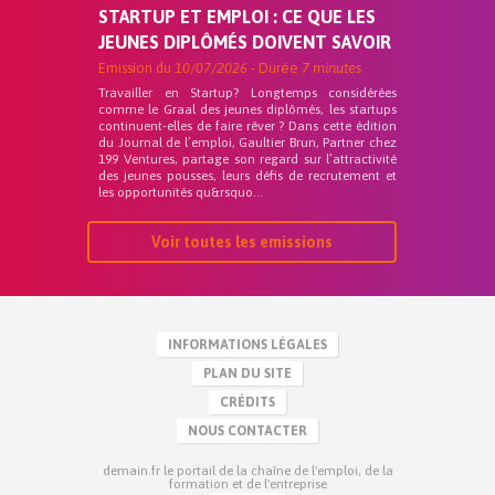
STARTUP ET EMPLOI : CE QUE LES
JEUNES DIPLÔMÉS DOIVENT SAVOIR
Emission du
10/07/2026
- Durée
7 minutes
Travailler en Startup? Longtemps considérées
comme le Graal des jeunes diplômés, les startups
continuent-elles de faire rêver ? Dans cette édition
du Journal de l’emploi, Gaultier Brun, Partner chez
199 Ventures, partage son regard sur l’attractivité
des jeunes pousses, leurs défis de recrutement et
les opportunités qu&rsquo...
Voir toutes les emissions
INFORMATIONS LÉGALES
PLAN DU SITE
CRÉDITS
NOUS CONTACTER
demain.fr le portail de la chaîne de l'emploi, de la
formation et de l'entreprise