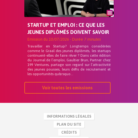
STARTUP ET EMPLOI : CE QUE LES
JEUNES DIPLÔMÉS DOIVENT SAVOIR
Emission du
10/07/2026
- Durée
7 minutes
Travailler en Startup? Longtemps considérées
comme le Graal des jeunes diplômés, les startups
continuent-elles de faire rêver ? Dans cette édition
du Journal de l’emploi, Gaultier Brun, Partner chez
199 Ventures, partage son regard sur l’attractivité
des jeunes pousses, leurs défis de recrutement et
les opportunités qu&rsquo...
Voir toutes les emissions
INFORMATIONS LÉGALES
PLAN DU SITE
CRÉDITS