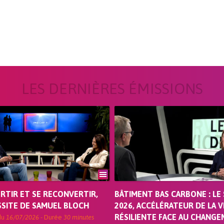
LES DERNIÈRES ÉMISSIONS
ORTIR ET SE RECONVERTIR,
BÂTIMENT BAS CARBONE : LE 
SSITE DE SAMUEL BLOCH
2026, ACCÉLÉRATEUR DE LA V
RÉSILIENTE FACE AU CHANG
du
16/07/2026
- Durée
30 minutes