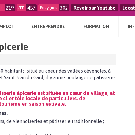
219
457
302
Revoir sur Youtube
Locat
ge
SFR
Bouygues
MPLOI
ENTREPRENDRE
FORMATION
IN
picerie
0 habitants, situé au coeur des vallées cévenoles, à
 Saint Jean du Gard, il y a une boulangerie pâtisserie
sserie épicerie est située en cœur de village, et
e clientèle locale de particuliers, de
 tourisme en saison estivale.
res.
ns, de viennoiseries et pâtisserie traditionnelle ;