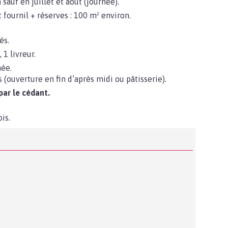
auf en juillet et août (journée).
t fournil + réserves : 100 m² environ.
és.
 1 livreur.
née.
 (ouverture en fin d’après midi ou pâtisserie).
ar le cédant.
is.