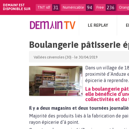
DEMAIN! EST
31
94
236
TNT idf
Numéricable
Free
Oran
DISPONIBLE SUR
LE REPLAY
E
Boulangerie pâtisserie é
Vallées cévenoles (30) - le 30/04/2019
Dans un village de 18
proximité d’Anduze et
épicerie à reprendre.
La boulangerie pâti
elle bénéficie d’un
collectivités et du
Il y a deux magasins et deux tournées journaliè
Majorité des produits liés à la fabrication de pai
rayon épicerie d’à point.