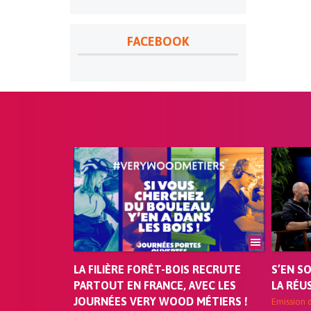
FACEBOOK
LA FILIÈRE FORÊT-BOIS RECRUTE
S’EN S
PARTOUT EN FRANCE, AVEC LES
LA RÉU
JOURNÉES VERY WOOD MÉTIERS !
Emission 