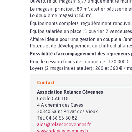
Ouverture du magasin 6j/7 uniquement le matin s
Le magasin principal : 80 m², atelier pâtisserie e
Le deuxième magasin : 80 m².
Equipements complets, régulièrement renouvel
Equipe salariée en place : 1 ouvrier, 2 vendeuses,
Affaire idéale pour une gestion en couple à l’an
Potentiel de développement du chiffre d’affaires
Possibilité d’accompagnement des repreneurs p
Prix de cession fonds de commerce : 120 000 €.
Loyers (2 magasins et atelier) : 260 et 360 € / mo
Contact
Association Relance Cévennes
Cécile CAILLOL
4 A chemin des Caves
30340 Saint Privat des Vieux
Tél. 04 66 56 50 82
ales@relancecevennes.fr
www.relancecevennes.fr