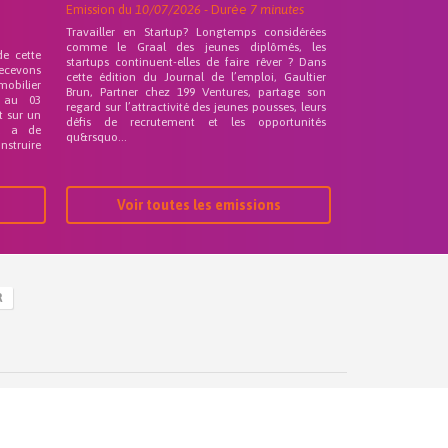
Emission du
10/07/2026
- Durée
7 minutes
Travailler en Startup? Longtemps considérées
comme le Graal des jeunes diplômés, les
de cette
startups continuent-elles de faire rêver ? Dans
recevons
cette édition du Journal de l’emploi, Gaultier
mobilier
Brun, Partner chez 199 Ventures, partage son
 au 03
regard sur l’attractivité des jeunes pousses, leurs
t sur un
défis de recrutement et les opportunités
nd a de
qu&rsquo...
nstruire
Voir toutes les emissions
R