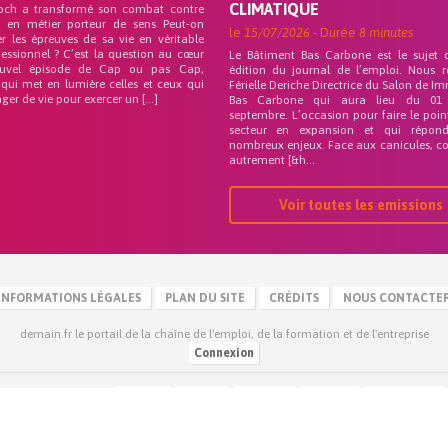
CLIMATIQUE
och a transformé son combat contre
on en métier porteur de sens Peut-on
le
15/07/2026
- Durée
8 minutes
r les épreuves de sa vie en véritable
fessionnel ? C’est la question au cœur
Le Bâtiment Bas Carbone est le sujet 
uvel épisode de Cap ou pas Cap,
édition du journal de l’emploi. Nous 
 qui met en lumière celles et ceux qui
Férielle Deriche Directrice du Salon de Im
ger de vie pour exercer un […]
Bas Carbone qui aura lieu du 01
septembre. L’occasion pour faire le poin
secteur en expansion et qui répo
nombreux enjeux. Face aux canicules, co
autrement [&h...
Voir toutes les emissions
INFORMATIONS LÉGALES
PLAN DU SITE
CRÉDITS
NOUS CONTACTE
demain.fr le portail de la chaîne de l'emploi, de la formation et de l'entreprise
Connexion
Retrouvez-nous sur :
Youtube
Twitter
Facebook
Google+
Dailymotion