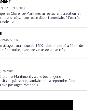
EMENT
7) - le 15/12/2017
ge, en Charente-Maritime, un restaurant traditionnel
ant est situé sur une route départementale, à l’entrée
rmale. La...
E
le 19/02/2018
n village dynamique de 1 500 habitants situé à 10 mn de
e Roannaise, avec une vie associative très...
4/09/2018
harente-Maritime, il y a une boulangerie
duits de pâtisserie, sandwicherie à reprendre. Cette
n axe passager. Matériels...