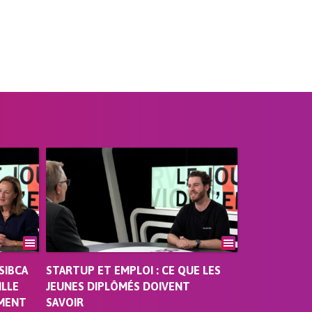
SIBCA
STARTUP ET EMPLOI : CE QUE LES
ILLE
JEUNES DIPLÔMÉS DOIVENT
EMENT
SAVOIR